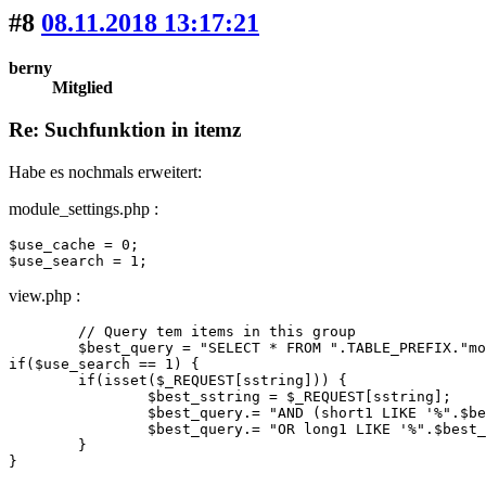
#8
08.11.2018 13:17:21
berny
Mitglied
Re: Suchfunktion in itemz
Habe es nochmals erweitert:
module_settings.php :
$use_cache = 0;

$use_search = 1;
view.php :
	// Query tem items in this group

	$best_query = "SELECT * FROM ".TABLE_PREFIX."mod_".$mod_dir." WHERE group_id = '".$group_id."' ";

if($use_search == 1) {

	if(isset($_REQUEST[sstring])) {

		$best_sstring = $_REQUEST[sstring];

		$best_query.= "AND (short1 LIKE '%".$best_sstring."%' OR short2 LIKE '%".$best_sstring."%' OR short3 LIKE '%".$best_sstring."%' OR short4 LIKE '%".$best_sstring."%' OR short5 LIKE '%".$best_sstring."%' OR short6 LIKE '%".$best_sstring."%' ";

		$best_query.= "OR long1 LIKE '%".$best_sstring."%' OR long2 LIKE '%".$best_sstring."%' OR item_name LIKE '%".$best_sstring."%') ";

	}

}	
