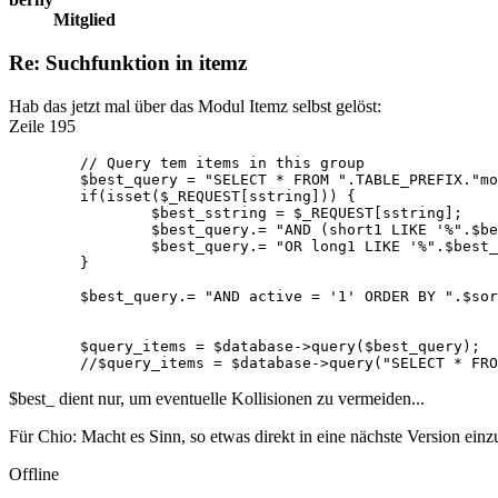
Mitglied
Re: Suchfunktion in itemz
Hab das jetzt mal über das Modul Itemz selbst gelöst:
Zeile 195
	// Query tem items in this group

	$best_query = "SELECT * FROM ".TABLE_PREFIX."mod_".$mod_dir." WHERE group_id = '".$group_id."' ";

	if(isset($_REQUEST[sstring])) {

		$best_sstring = $_REQUEST[sstring];

		$best_query.= "AND (short1 LIKE '%".$best_sstring."%' OR short2 LIKE '%".$best_sstring."%' OR short3 LIKE '%".$best_sstring."%' OR short4 LIKE '%".$best_sstring."%' OR short5 LIKE '%".$best_sstring."%' OR short6 LIKE '%".$best_sstring."%' ";

		$best_query.= "OR long1 LIKE '%".$best_sstring."%' OR long2 LIKE '%".$best_sstring."%' OR item_name LIKE '%".$best_sstring."%') ";

	}

	$best_query.= "AND active = '1' ORDER BY ".$sort_by;

	$query_items = $database->query($best_query);

	//$query_items = $database->query("SELECT * FR
$best_ dient nur, um eventuelle Kollisionen zu vermeiden...
Für Chio: Macht es Sinn, so etwas direkt in eine nächste Version ein
Offline