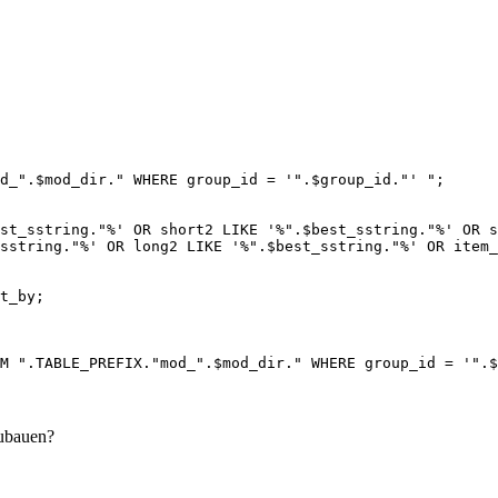
OM ".TABLE_PREFIX."mod_".$mod_dir." WHERE group_id = '".
zubauen?