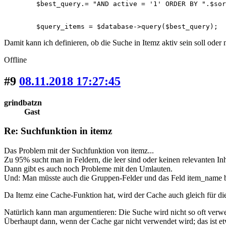
	$best_query.= "AND active = '1' ORDER BY ".$sort_by;

	$query_items = $database->query($best_query);
Damit kann ich definieren, ob die Suche in Itemz aktiv sein soll oder n
Offline
#9
08.11.2018 17:27:45
grindbatzn
Gast
Re: Suchfunktion in itemz
Das Problem mit der Suchfunktion von itemz...
Zu 95% sucht man in Feldern, die leer sind oder keinen relevanten In
Dann gibt es auch noch Probleme mit den Umlauten.
Und: Man müsste auch die Gruppen-Felder und das Feld item_name b
Da Itemz eine Cache-Funktion hat, wird der Cache auch gleich für d
Natürlich kann man argumentieren: Die Suche wird nicht so oft verwe
Überhaupt dann, wenn der Cache gar nicht verwendet wird; das ist et