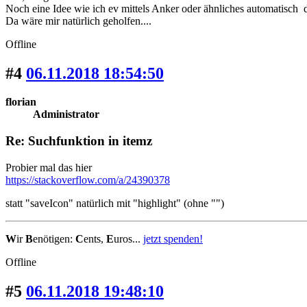
Noch eine Idee wie ich ev mittels Anker oder ähnliches automatisch d
Da wäre mir natürlich geholfen....
Offline
#4
06.11.2018 18:54:50
florian
Administrator
Re: Suchfunktion in itemz
Probier mal das hier
https://stackoverflow.com/a/24390378
statt "saveIcon" natürlich mit "highlight" (ohne "")
W
ir
B
enötigen:
C
ents,
E
uros...
jetzt spenden!
Offline
#5
06.11.2018 19:48:10