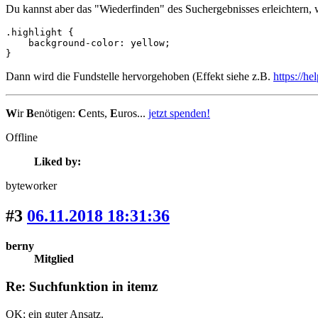
Du kannst aber das "Wiederfinden" des Suchergebnisses erleichtern, 
.highlight {

    background-color: yellow;

}
Dann wird die Fundstelle hervorgehoben (Effekt siehe z.B.
https://he
W
ir
B
enötigen:
C
ents,
E
uros...
jetzt spenden!
Offline
Liked by:
byteworker
#3
06.11.2018 18:31:36
berny
Mitglied
Re: Suchfunktion in itemz
OK; ein guter Ansatz.