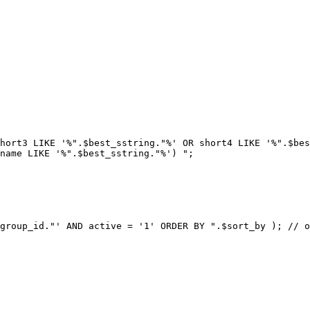
$group_id."' AND active = '1' ORDER BY ".$sort_by ); // 