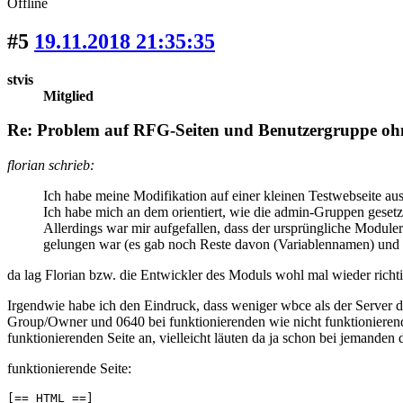
Offline
#5
19.11.2018 21:35:35
stvis
Mitglied
Re: Problem auf RFG-Seiten und Benutzergruppe oh
florian schrieb:
Ich habe meine Modifikation auf einer kleinen Testwebseite ausp
Ich habe mich an dem orientiert, wie die admin-Gruppen geset
Allerdings war mir aufgefallen, dass der ursprüngliche Module
gelungen war (es gab noch Reste davon (Variablennamen) und in
da lag Florian bzw. die Entwickler des Moduls wohl mal wieder richti
Irgendwie habe ich den Eindruck, dass weniger wbce als der Server den
Group/Owner und 0640 bei funktionierenden wie nicht funktionierende
funktionierenden Seite an, vielleicht läuten da ja schon bei jemanden
funktionierende Seite:
[== HTML ==]
