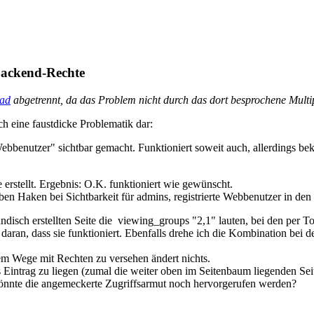
Backend-Rechte
ad
abgetrennt, da das Problem nicht durch das dort besprochene Multip
och eine faustdicke Problematik dar:
 Webbenutzer" sichtbar gemacht. Funktioniert soweit auch, allerdings 
 erstellt. Ergebnis: O.K. funktioniert wie gewünscht.
aben Haken bei Sichtbarkeit für admins, registrierte Webbenutzer in den
disch erstellten Seite die viewing_groups "2,1" lauten, bei den per Tool
daran, dass sie funktioniert. Ebenfalls drehe ich die Kombination bei de
ärem Wege mit Rechten zu versehen ändert nichts.
Eintrag zu liegen (zumal die weiter oben im Seitenbaum liegenden Seit
önnte die angemeckerte Zugriffsarmut noch hervorgerufen werden?