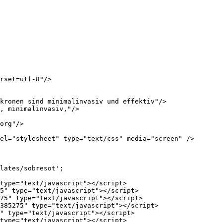
rset=utf-8"/>

kronen sind minimalinvasiv und effektiv"/>

, minimalinvasiv,"/>

org"/>

el="stylesheet" type="text/css" media="screen" />

lates/sobresot';

type="text/javascript"></script>

5" type="text/javascript"></script>

75" type="text/javascript"></script>

385275" type="text/javascript"></script>

" type="text/javascript"></script>

type="text/javascript"></script>
