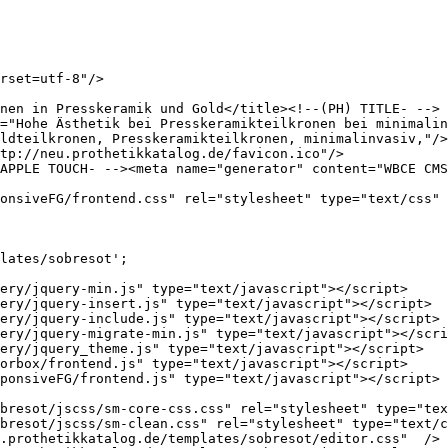
rset=utf-8"/>

nen in Presskeramik und Gold</title><!--(PH) TITLE- -->

="Hohe Ästhetik bei Presskeramikteilkronen bei minimalin
ldteilkronen, Presskeramikteilkronen, minimalinvasiv,"/>
tp://neu.prothetikkatalog.de/favicon.ico"/>

APPLE TOUCH- --><meta name="generator" content="WBCE CMS
onsiveFG/frontend.css" rel="stylesheet" type="text/css" 
lates/sobresot';

ery/jquery-min.js" type="text/javascript"></script>

ery/jquery-insert.js" type="text/javascript"></script>

ery/jquery-include.js" type="text/javascript"></script>

ery/jquery-migrate-min.js" type="text/javascript"></scri
ery/jquery_theme.js" type="text/javascript"></script>

orbox/frontend.js" type="text/javascript"></script>

ponsiveFG/frontend.js" type="text/javascript"></script>

bresot/jscss/sm-core-css.css" rel="stylesheet" type="tex
bresot/jscss/sm-clean.css" rel="stylesheet" type="text/c
.prothetikkatalog.de/templates/sobresot/editor.css"  />
