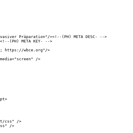
vasiver Präparation"/><!--(PH) META DESC- -->

<!--(PH) META KEY- -->

; https://wbce.org"/>

media="screen" />

pt>

t/css" />

ss" />
