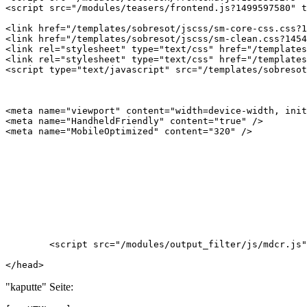
<script src="/modules/teasers/frontend.js?1499597580" t
<link href="/templates/sobresot/jscss/sm-core-css.css?1
<link href="/templates/sobresot/jscss/sm-clean.css?1454
<link rel="stylesheet" type="text/css" href="/templates
<link rel="stylesheet" type="text/css" href="/templates
<script type="text/javascript" src="/templates/sobresot
<meta name="viewport" content="width=device-width, init
<meta name="HandheldFriendly" content="true" />

<meta name="MobileOptimized" content="320" />

	<script src="/modules/output_filter/js/mdcr.js" type="text/javascript"></script>

</head>
"kaputte" Seite: