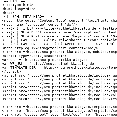
[== HTML ==]

<!doctype html>

<html lang="de">

<head>

 <!--(PH) META HEAD+ -->

<meta http-equiv="Content-Type" content="text/html; cha
<meta name="language" content="de"/>

<!--(PH) TITLE+ --><title>Prothetikkatalog.de - Teilkro
<!--(PH) META DESC+ --><meta name="description" content
<!--(PH) META KEY+ --><meta name="keywords" content="Go
<!--(PH) FAVICON+ --><link rel="shortcut icon" href="ht
<!--(PH) FAVICON- --><!--(PH) APPLE TOUCH+ --><!--(PH) 
<meta http-equiv="imagetoolbar" content="no"/>

<link href="http://neu.prothetikkatalog.de/modules/resp
<script type="text/javascript">

var URL = 'http://neu.prothetikkatalog.de';

var WB_URL = 'http://neu.prothetikkatalog.de';

var TEMPLATE_DIR = 'http://neu.prothetikkatalog.de/temp
</script>

<script src="http://neu.prothetikkatalog.de/include/jqu
<script src="http://neu.prothetikkatalog.de/include/jqu
<script src="http://neu.prothetikkatalog.de/include/jqu
<script src="http://neu.prothetikkatalog.de/include/jqu
<script src="http://neu.prothetikkatalog.de/include/jqu
<script src="http://neu.prothetikkatalog.de/modules/col
<script src="http://neu.prothetikkatalog.de/modules/res
<link href="http://neu.prothetikkatalog.de/templates/so
<link href="http://neu.prothetikkatalog.de/templates/so
<link rel="stylesheet" type="text/css" href="http://neu