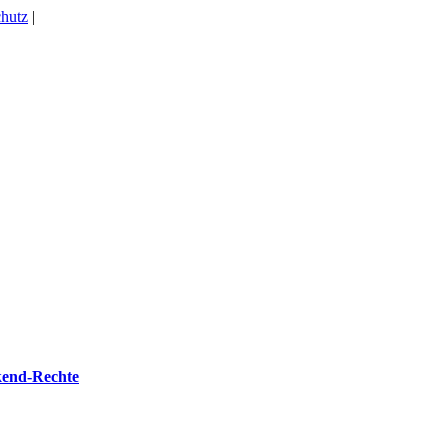
hutz
|
kend-Rechte