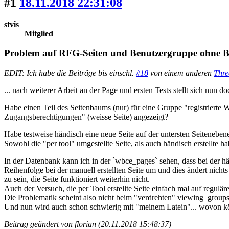
#1
18.11.2018 22:31:08
stvis
Mitglied
Problem auf RFG-Seiten und Benutzergruppe ohne 
EDIT: Ich habe die Beiträge bis einschl.
#18
von einem anderen
Thre
... nach weiterer Arbeit an der Page und ersten Tests stellt sich nun d
Habe einen Teil des Seitenbaums (nur) für eine Gruppe "registrierte
Zugangsberechtigungen" (weisse Seite) angezeigt?
Habe testweise händisch eine neue Seite auf der untersten Seitenebene
Sowohl die "per tool" umgestellte Seite, als auch händisch erstellte h
In der Datenbank kann ich in der `wbce_pages` sehen, dass bei der hän
Reihenfolge bei der manuell erstellten Seite um und dies ändert nichts 
zu sein, die Seite funktioniert weiterhin nicht.
Auch der Versuch, die per Tool erstellte Seite einfach mal auf regul
Die Problematik scheint also nicht beim "verdrehten" viewing_groups 
Und nun wird auch schon schwierig mit "meinem Latein"... wovon k
Beitrag geändert von florian (20.11.2018 15:48:37)