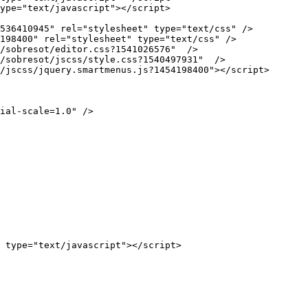
ype="text/javascript"></script>

536410945" rel="stylesheet" type="text/css" />

198400" rel="stylesheet" type="text/css" />

/sobresot/editor.css?1541026576"  />

/sobresot/jscss/style.css?1540497931"  />

/jscss/jquery.smartmenus.js?1454198400"></script>

ial-scale=1.0" />
