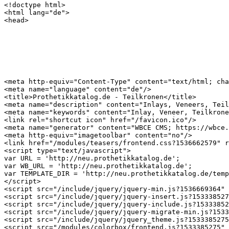
<!doctype html>

<html lang="de">

<head>

<meta http-equiv="Content-Type" content="text/html; cha
<meta name="language" content="de"/>

<title>Prothetikkatalog.de - Teilkronen</title>

<meta name="description" content="Inlays, Veneers, Teil
<meta name="keywords" content="Inlay, Veneer, Teilkrone
<link rel="shortcut icon" href="/favicon.ico"/>

<meta name="generator" content="WBCE CMS; https://wbce.
<meta http-equiv="imagetoolbar" content="no"/>

<link href="/modules/teasers/frontend.css?1536662579" r
<script type="text/javascript">

var URL = 'http://neu.prothetikkatalog.de';

var WB_URL = 'http://neu.prothetikkatalog.de';

var TEMPLATE_DIR = 'http://neu.prothetikkatalog.de/temp
</script>

<script src="/include/jquery/jquery-min.js?1536669364" 
<script src="/include/jquery/jquery-insert.js?153338527
<script src="/include/jquery/jquery-include.js?15333852
<script src="/include/jquery/jquery-migrate-min.js?1533
<script src="/include/jquery/jquery_theme.js?1533385275
<script src="/modules/colorbox/frontend.js?1533385275" 