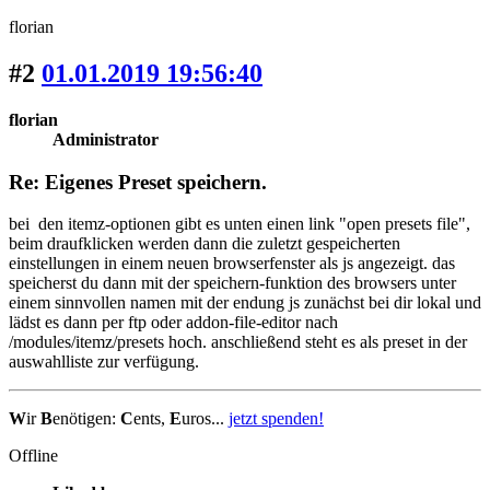
florian
#2
01.01.2019 19:56:40
florian
Administrator
Re: Eigenes Preset speichern.
bei den itemz-optionen gibt es unten einen link "open presets file",
beim draufklicken werden dann die zuletzt gespeicherten
einstellungen in einem neuen browserfenster als js angezeigt. das
speicherst du dann mit der speichern-funktion des browsers unter
einem sinnvollen namen mit der endung js zunächst bei dir lokal und
lädst es dann per ftp oder addon-file-editor nach
/modules/itemz/presets hoch. anschließend steht es als preset in der
auswahlliste zur verfügung.
W
ir
B
enötigen:
C
ents,
E
uros...
jetzt spenden!
Offline