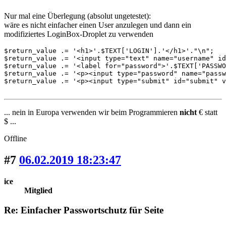
Nur mal eine Überlegung (absolut ungetestet):
wäre es nicht einfacher einen User anzulegen und dann ein
modifiziertes LoginBox-Droplet zu verwenden
$return_value .= '<h1>'.$TEXT['LOGIN'].'</h1>'."\n";

$return_value .= '<input type="text" name="username" id
$return_value .= '<label for="password">'.$TEXT['PASSWO
$return_value .= '<p><input type="password" name="passw
$return_value .= '<p><input type="submit" id="submit" v
... nein in Europa verwenden wir beim Programmieren
nicht
€ statt
$ ...
Offline
#7
06.02.2019 18:23:47
ice
Mitglied
Re: Einfacher Passwortschutz für Seite