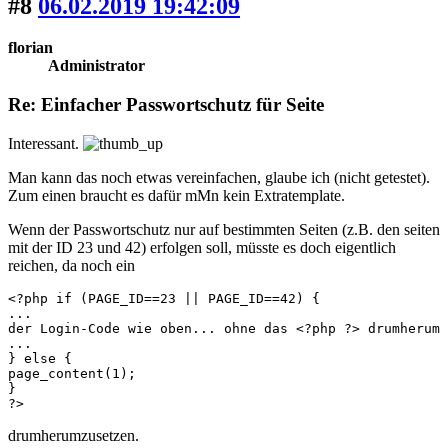
#8
06.02.2019 19:42:09
florian
Administrator
Re: Einfacher Passwortschutz für Seite
Interessant.
Man kann das noch etwas vereinfachen, glaube ich (nicht getestet).
Zum einen braucht es dafür mMn kein Extratemplate.
Wenn der Passwortschutz nur auf bestimmten Seiten (z.B. den seiten
mit der ID 23 und 42) erfolgen soll, müsste es doch eigentlich
reichen, da noch ein
<?php if (PAGE_ID==23 || PAGE_ID==42) { 

...

der Login-Code wie oben... ohne das <?php ?> drumherum

...

} else {

page_content(1);

}

?>
drumherumzusetzen.