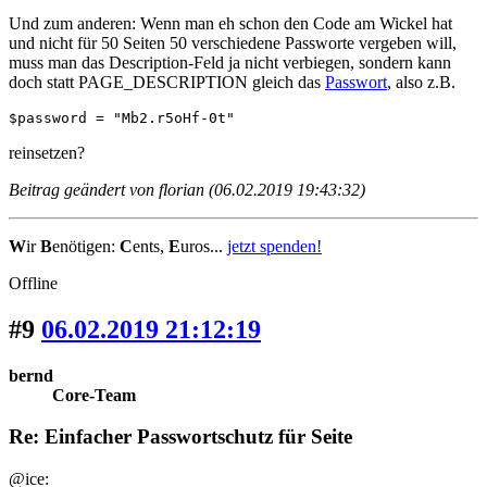
Und zum anderen: Wenn man eh schon den Code am Wickel hat
und nicht für 50 Seiten 50 verschiedene Passworte vergeben will,
muss man das Description-Feld ja nicht verbiegen, sondern kann
doch statt PAGE_DESCRIPTION gleich das
Passwort
, also z.B.
$password = "Mb2.r5oHf-0t"
reinsetzen?
Beitrag geändert von florian (06.02.2019 19:43:32)
W
ir
B
enötigen:
C
ents,
E
uros...
jetzt spenden!
Offline
#9
06.02.2019 21:12:19
bernd
Core-Team
Re: Einfacher Passwortschutz für Seite
@ice: