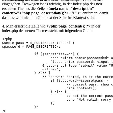
eingegeben. Deswegen ist es wichtig, in der index.php des neu
erstellten Themes die Zeile "
<meta name="description"
content="<?php page_description();?>" />
" zu entfernen, damit
das Passwort nicht im Quelltext der Seite im Klartext steht.
4. Man ersetzt die Zeile wo
<?php page_content(); ?>
in der
index.php des neuen Themes steht, mit folgendem Code:
<?php

$secretpass = $_POST["secretpass"] ;

$password = PAGE_DESCRIPTION;

		if ($secretpass=='') {  

			echo '<form name="passneeded" action="'.$_SERVER['PHP_SELF'].'" method="post">

			Please enter password: <input type="text" name="secretpass" value="" class="text" />

		    &nbsp;<input type="submit" value="Unlock!" class="submit" />

		    </form>';

		} else {

		    // password posted, is it the correct one?

			if ($password==$secretpass) {

				// correct pass, show content

				page_content();

			} else {

				// not the correct password

				echo "Not valid, sorry!";				

			};

		};

?>