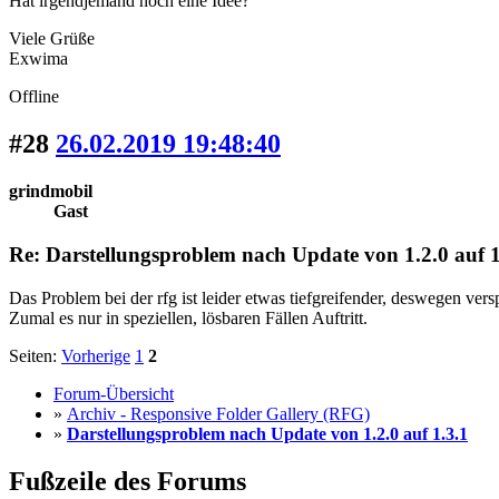
Hat irgendjemand noch eine Idee?
Viele Grüße
Exwima
Offline
#28
26.02.2019 19:48:40
grindmobil
Gast
Re: Darstellungsproblem nach Update von 1.2.0 auf 1
Das Problem bei der rfg ist leider etwas tiefgreifender, deswegen versp
Zumal es nur in speziellen, lösbaren Fällen Auftritt.
Seiten:
Vorherige
1
2
Forum-Übersicht
»
Archiv - Responsive Folder Gallery (RFG)
»
Darstellungsproblem nach Update von 1.2.0 auf 1.3.1
Fußzeile des Forums