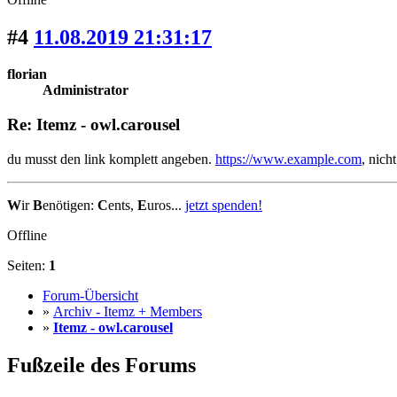
#4
11.08.2019 21:31:17
florian
Administrator
Re: Itemz - owl.carousel
du musst den link komplett angeben.
https://www.example.com
, nich
W
ir
B
enötigen:
C
ents,
E
uros...
jetzt spenden!
Offline
Seiten:
1
Forum-Übersicht
»
Archiv - Itemz + Members
»
Itemz - owl.carousel
Fußzeile des Forums