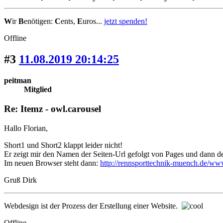
W
ir
B
enötigen:
C
ents,
E
uros...
jetzt spenden!
Offline
#3
11.08.2019 20:14:25
peitman
Mitglied
Re: Itemz - owl.carousel
Hallo Florian,
Short1 und Short2 klappt leider nicht!
Er zeigt mir den Namen der Seiten-Url gefolgt von Pages und dann d
Im neuen Browser steht dann:
http://rennsporttechnik-muench.de/ww
Gruß Dirk
Webdesign ist der Prozess der Erstellung einer Website.
Offline