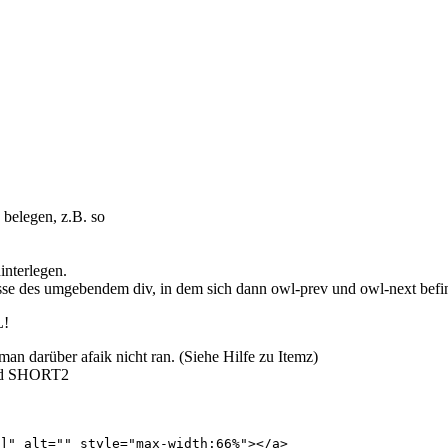
belegen, z.B. so
interlegen.
lasse des umgebendem div, in dem sich dann owl-prev und owl-next befi
L!
an darüber afaik nicht ran. (Siehe Hilfe zu Itemz)
und SHORT2
]" alt="" style="max-width:66%"></a>