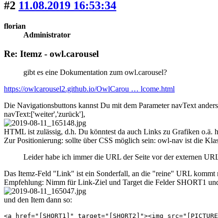
#2
11.08.2019 16:53:34
florian
Administrator
Re: Itemz - owl.carousel
gibt es eine Dokumentation zum owl.carousel?
https://owlcarousel2.github.io/OwlCarou … lcome.html
Die Navigationsbuttons kannst Du mit dem Parameter navText anders 
navText:['weiter','zurück'],
HTML ist zulässig, d.h. Du könntest da auch Links zu Grafiken o.ä. h
Zur Positionierung: sollte über CSS möglich sein: owl-nav ist die K
Leider habe ich immer die URL der Seite vor der externen UR
Das Itemz-Feld "Link" ist ein Sonderfall, an die "reine" URL kommt m
Empfehlung: Nimm für Link-Ziel und Target die Felder SHORT1 
und den Item dann so:
<a href="[SHORT1]" target="[SHORT2]"><img src="[PICTURE