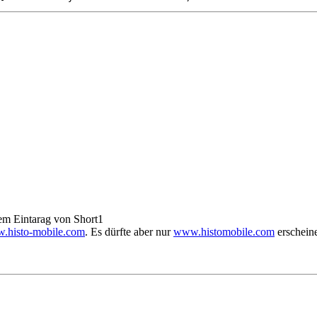
em Eintarag von Short1
w.histo-mobile.com
. Es dürfte aber nur
www.histomobile.com
erschein