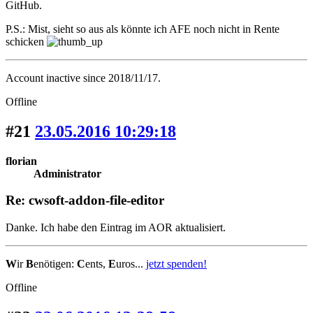
GitHub.
P.S.: Mist, sieht so aus als könnte ich AFE noch nicht in Rente
schicken
Account inactive since 2018/11/17.
Offline
#21
23.05.2016 10:29:18
florian
Administrator
Re: cwsoft-addon-file-editor
Danke. Ich habe den Eintrag im AOR aktualisiert.
W
ir
B
enötigen:
C
ents,
E
uros...
jetzt spenden!
Offline