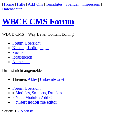
|
Home
|
Hilfe
|
Add-Ons
|
Templates
|
Spenden
|
Impressum
|
Datenschutz
|
WBCE CMS Forum
WBCE CMS – Way Better Content Editing.
Forum-Übersicht
Nutzungsbedingungen
Suche
Registrieren
Anmelden
Du bist nicht angemeldet.
Themen:
Aktiv
|
Unbeantwortet
Forum-Übersicht
»
Modules, Snippets, Droplets
»
Neue Module / Add-Ons
»
cwsoft-addon-file-editor
Seiten:
1
2
Nächste