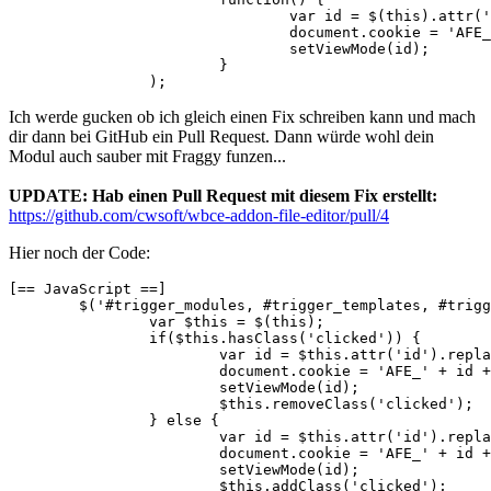
				var id = $(this).attr('id').replace(/trigger_/, '');

				document.cookie = 'AFE_' + id + '=0';

				setViewMode(id);

			}

		);
Ich werde gucken ob ich gleich einen Fix schreiben kann und mach
dir dann bei GitHub ein Pull Request. Dann würde wohl dein
Modul auch sauber mit Fraggy funzen...
UPDATE: Hab einen Pull Request mit diesem Fix erstellt:
https://github.com/cwsoft/wbce-addon-file-editor/pull/4
Hier noch der Code:
[== JavaScript ==]

	$('#trigger_modules, #trigger_templates, #trigger_languages').click(function() {

		var $this = $(this);

		if($this.hasClass('clicked')) {

			var id = $this.attr('id').replace(/trigger_/, '');

			document.cookie = 'AFE_' + id + '=0';

			setViewMode(id);

			$this.removeClass('clicked');

		} else {	

			var id = $this.attr('id').replace(/trigger_/, '');

			document.cookie = 'AFE_' + id + '=1';

			setViewMode(id);

			$this.addClass('clicked');
