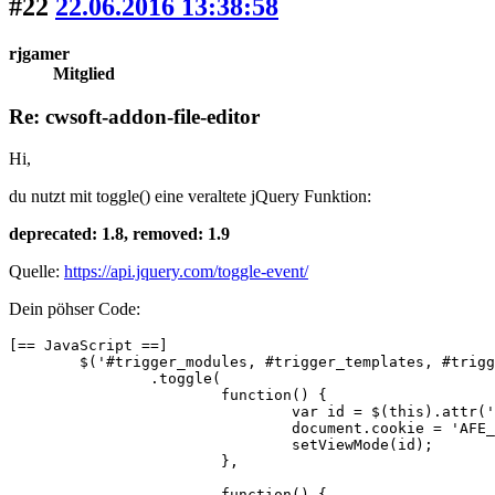
#22
22.06.2016 13:38:58
rjgamer
Mitglied
Re: cwsoft-addon-file-editor
Hi,
du nutzt mit toggle() eine veraltete jQuery Funktion:
deprecated: 1.8, removed: 1.9
Quelle:
https://api.jquery.com/toggle-event/
Dein pöhser Code:
[== JavaScript ==]

	$('#trigger_modules, #trigger_templates, #trigger_languages')

		.toggle(

			function() {

				var id = $(this).attr('id').replace(/trigger_/, '');

				document.cookie = 'AFE_' + id + '=1';

				setViewMode(id);

			},

			function() {
