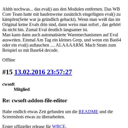
Ahhh nochwas... das eval() aus den Modulen entfernen. Das WB
Core Team hatte mit haufenweise zusätzlich eingefügten eval() zu
kämpfen(Seite war ja gründlich gehackt). Wenn man weiß das im
Original keine Evals drin sind, dann weiss man sofort , das gehört
da nicht hin. Zumal Eval deutlich langsamer ist.
Man kann dann auch automatisierte Warnmechanismen auf Eval
ausweiten. Einmal Am Tag ein kleines Grep, und wenn ein Bas64
oder ein eval() auftauchen .... ALAAAARM. Mach Strato zum
Beispiel so mit Base64 decode.
Offline
#15
13.02.2016 23:57:27
cwsoft
Mitglied
Re: cwsoft-addon-file-editor
Habe endlich etwas Zeit gefunden um die
README
und die
Screenshots etwas zu überarbeiten.
Erster offizieller release für
WBCE
.