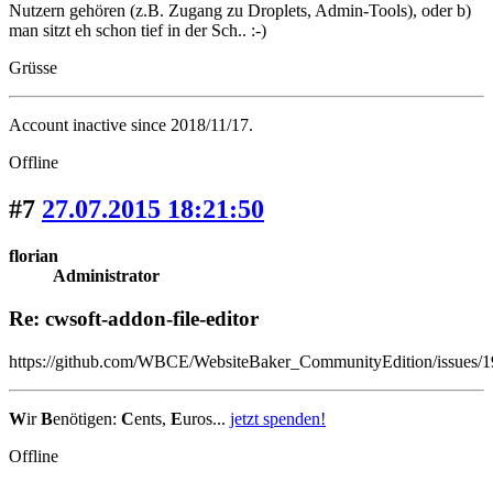
Nutzern gehören (z.B. Zugang zu Droplets, Admin-Tools), oder b)
man sitzt eh schon tief in der Sch.. :-)
Grüsse
Account inactive since 2018/11/17.
Offline
#7
27.07.2015 18:21:50
florian
Administrator
Re: cwsoft-addon-file-editor
https://github.com/WBCE/WebsiteBaker_CommunityEdition/issues/1
W
ir
B
enötigen:
C
ents,
E
uros...
jetzt spenden!
Offline