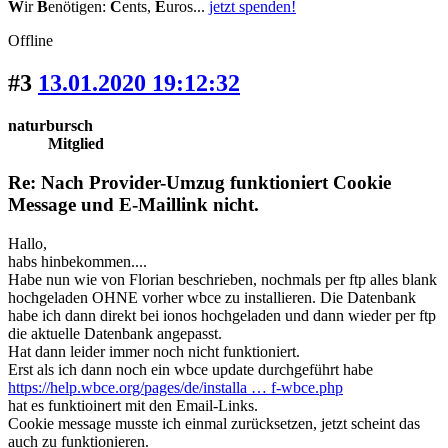
W
ir
B
enötigen:
C
ents,
E
uros...
jetzt spenden!
Offline
#3
13.01.2020 19:12:32
naturbursch
Mitglied
Re: Nach Provider-Umzug funktioniert Cookie
Message und E-Maillink nicht.
Hallo,
habs hinbekommen....
Habe nun wie von Florian beschrieben, nochmals per ftp alles blank
hochgeladen OHNE vorher wbce zu installieren. Die Datenbank
habe ich dann direkt bei ionos hochgeladen und dann wieder per ftp
die aktuelle Datenbank angepasst.
Hat dann leider immer noch nicht funktioniert.
Erst als ich dann noch ein wbce update durchgeführt habe
https://help.wbce.org/pages/de/installa … f-wbce.php
hat es funktioinert mit den Email-Links.
Cookie message musste ich einmal zurücksetzen, jetzt scheint das
auch zu funktionieren.