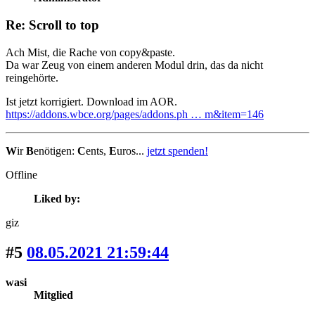
Re: Scroll to top
Ach Mist, die Rache von copy&paste.
Da war Zeug von einem anderen Modul drin, das da nicht
reingehörte.
Ist jetzt korrigiert. Download im AOR.
https://addons.wbce.org/pages/addons.ph … m&item=146
W
ir
B
enötigen:
C
ents,
E
uros...
jetzt spenden!
Offline
Liked by:
giz
#5
08.05.2021 21:59:44
wasi
Mitglied