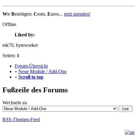
W
ir
B
enötigen:
C
ents,
E
uros...
jetzt spenden!
Offline
Liked by:
mk70
, byteworker
Seiten:
1
Forum-Übersicht
»
Neue Module / Add-Ons
»
Scroll to top
Fußzeile des Forums
Wechseln zu
RSS-Themen-Feed