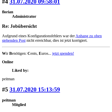
#4
31.07.2020 09:58:01
florian
Administrator
Re: Jobübersicht
Aufgrund eines Konfigurationsfehlers war der
Anhang zu oben
stehenden Post
nicht erreichbar, dies ist jetzt korrigiert.
W
ir
B
enötigen:
C
ents,
E
uros...
jetzt spenden!
Online
Liked by:
peitman
#5
31.07.2020 15:13:59
peitman
Mitglied