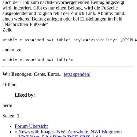
auch der Link zum nächsten/vorhergehenden Beitrag angezeigt
wird, integriert. Gibt es nur einen Beitrag, wird die Fußzeile
ausgeblendet und folglich fehlt der Zurück-Link. Abhilfe: mind.
einen weiteren Beitrag anlegen oder bei Einstellungen im Feld
"Nachrichten-Fußzeile"
Zeile
<table class="mod_nwi_table" style="visibility: [DISPLA
ändern zu
<table class="mod_nwi_table">
W
ir
B
enötigen:
C
ents,
E
uros...
jetzt spenden!
Offline
Liked by:
herbi
Seiten:
1
Forum-Übersicht
»
News with Images, NWI Anywhere, NWI Blogmenu