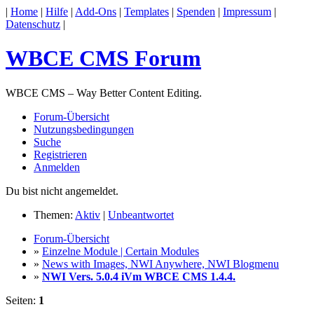
|
Home
|
Hilfe
|
Add-Ons
|
Templates
|
Spenden
|
Impressum
|
Datenschutz
|
WBCE CMS Forum
WBCE CMS – Way Better Content Editing.
Forum-Übersicht
Nutzungsbedingungen
Suche
Registrieren
Anmelden
Du bist nicht angemeldet.
Themen:
Aktiv
|
Unbeantwortet
Forum-Übersicht
»
Einzelne Module | Certain Modules
»
News with Images, NWI Anywhere, NWI Blogmenu
»
NWI Vers. 5.0.4 iVm WBCE CMS 1.4.4.
Seiten:
1