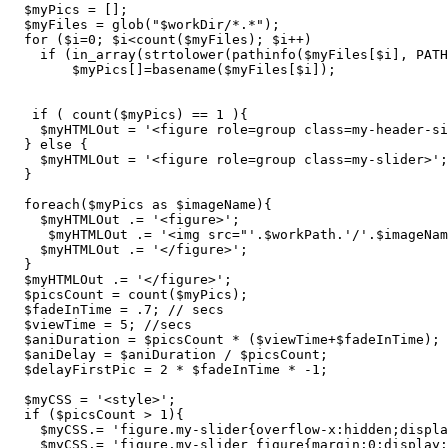
  $myPics = [];

  $myFiles = glob("$workDir/*.*");

  for ($i=0; $i<count($myFiles); $i++)

    if (in_array(strtolower(pathinfo($myFiles[$i], PATH
        $myPics[]=basename($myFiles[$i]);

   if ( count($myPics) == 1 ){

    $myHTMLOut = '<figure role=group class=my-header-si
  } else {

    $myHTMLOut = '<figure role=group class=my-slider>';

  }

  foreach($myPics as $imageName){

    $myHTMLOut .= '<figure>';

     $myHTMLOut .= '<img src="'.$workPath.'/'.$imageNam
    $myHTMLOut .= '</figure>';

  }

  $myHTMLOut .= '</figure>';

  $picsCount = count($myPics);

  $fadeInTime = .7; // secs

  $viewTime = 5; //secs

  $aniDuration = $picsCount * ($viewTime+$fadeInTime);

  $aniDelay = $aniDuration / $picsCount;

  $delayFirstPic = 2 * $fadeInTime * -1;

  $myCSS = '<style>';

  if ($picsCount > 1){

    $myCSS.= 'figure.my-slider{overflow-x:hidden;displa
    $myCSS.= 'figure.my-slider figure{margin:0;display: