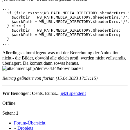
...

  if (file_exists(WB_PATH.MEDIA_DIRECTORY.$headerDirs.'
    $workDir = WB_PATH.MEDIA_DIRECTORY.$headerDirs.'/'.
    $workPath = WB_URL.MEDIA_DIRECTORY.$headerDirs.'/'.
  } else {

    $workDir = WB_PATH.MEDIA_DIRECTORY.$headerDirs;

    $workPath = WB_URL.MEDIA_DIRECTORY.$headerDirs;

  }

...
Allerdings stimmt irgendwas mit der Berechnung der Animation
nicht - die Bilder, obwohl alle gleich groß, werden nicht vollständig
überlagert. Da kommt dann sowas heraus.
Beitrag geändert von florian (15.04.2023 17:51:15)
W
ir
B
enötigen:
C
ents,
E
uros...
jetzt spenden!
Offline
Seiten:
1
Forum-Übersicht
»
Droplets