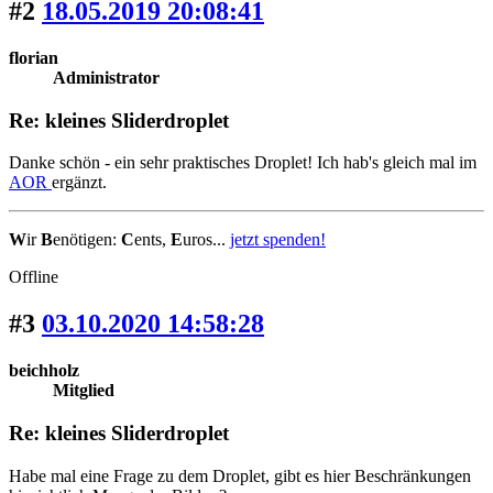
#2
18.05.2019 20:08:41
florian
Administrator
Re: kleines Sliderdroplet
Danke schön - ein sehr praktisches Droplet! Ich hab's gleich mal im
AOR
ergänzt.
W
ir
B
enötigen:
C
ents,
E
uros...
jetzt spenden!
Offline
#3
03.10.2020 14:58:28
beichholz
Mitglied
Re: kleines Sliderdroplet
Habe mal eine Frage zu dem Droplet, gibt es hier Beschränkungen