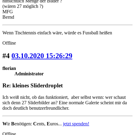
hinsichtlich Menge der Bilder ?
(wären 27 möglich ?)
MFG
Bernd
Wenn Tischtennis einfach wäre, würde es Fussball heißen
Offline
#4
03.10.2020 15:26:29
florian
Administrator
Re: kleines Sliderdroplet
Ich weiß nicht, ob das funktioniert, aber selbst wenn: wer schaut
sich denn 27 Sliderbilder an? Eine normale Galerie scheint mir da
doch deutlich benutzerfreundlicher.
W
ir
B
enötigen:
C
ents,
E
uros...
jetzt spenden!
Offline