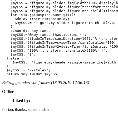
    $myCSS.= 'figure.my-slider img{width:100%;display:b
    $myCSS.= 'figure.my-slider figure{transform:transla
    $myCSS.= 'figure.my-slider figure:nth-child(1){anim
    for ($i=2;$i<=$picsCount;$i++){

      $delayFirstPic+=$aniDelay;

      $myCSS.= 'figure.my-slider figure:nth-child('.$i.
    }

    //nun die keyframes

    $myCSS.='@keyframes fhwsliderani {';

    $myCSS.=($fadeInTime/$aniDuration*100).'% {transfor
    $myCSS.=(($fadeInTime+$viewTime)/$aniDuration*100).
    $myCSS.=(($fadeInTime*2+$viewTime)/$aniDuration*100
    $myCSS.='100% {transform: translateX(100%);}';     
    $myCSS.='}';

  } else {

     $myCSS.= 'figure.my-header-single-image img{width:
  }

  $myCSS .= '</style>';

  return $myHTMLOut.$myCSS;
Beitrag geändert von frankw (18.05.2019 17:56:13)
Offline
Liked by:
florian
, thanks
, screamindan