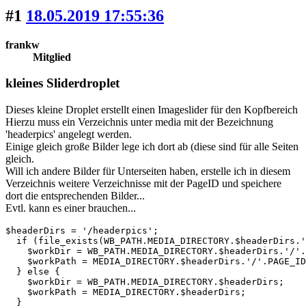
#1
18.05.2019 17:55:36
frankw
Mitglied
kleines Sliderdroplet
Dieses kleine Droplet erstellt einen Imageslider für den Kopfbereich
Hierzu muss ein Verzeichnis unter media mit der Bezeichnung
'headerpics' angelegt werden.
Einige gleich große Bilder lege ich dort ab (diese sind für alle Seiten
gleich.
Will ich andere Bilder für Unterseiten haben, erstelle ich in diesem
Verzeichnis weitere Verzeichnisse mit der PageID und speichere
dort die entsprechenden Bilder...
Evtl. kann es einer brauchen...
$headerDirs = '/headerpics';

  if (file_exists(WB_PATH.MEDIA_DIRECTORY.$headerDirs.'
    $workDir = WB_PATH.MEDIA_DIRECTORY.$headerDirs.'/'.
    $workPath = MEDIA_DIRECTORY.$headerDirs.'/'.PAGE_ID
  } else {

    $workDir = WB_PATH.MEDIA_DIRECTORY.$headerDirs;

    $workPath = MEDIA_DIRECTORY.$headerDirs;

  }
