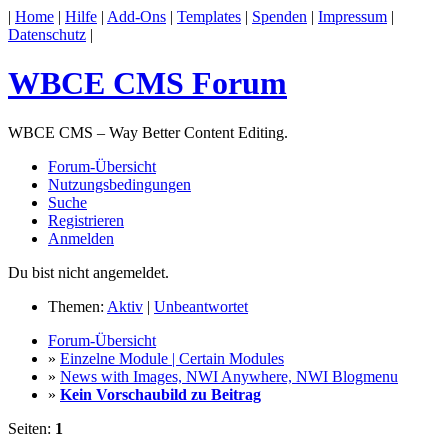
|
Home
|
Hilfe
|
Add-Ons
|
Templates
|
Spenden
|
Impressum
|
Datenschutz
|
WBCE CMS Forum
WBCE CMS – Way Better Content Editing.
Forum-Übersicht
Nutzungsbedingungen
Suche
Registrieren
Anmelden
Du bist nicht angemeldet.
Themen:
Aktiv
|
Unbeantwortet
Forum-Übersicht
»
Einzelne Module | Certain Modules
»
News with Images, NWI Anywhere, NWI Blogmenu
»
Kein Vorschaubild zu Beitrag
Seiten:
1