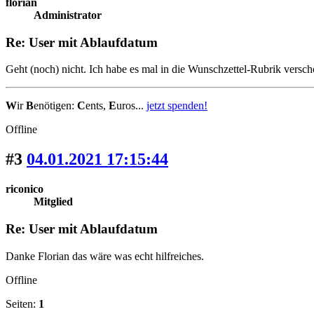
florian
Administrator
Re: User mit Ablaufdatum
Geht (noch) nicht. Ich habe es mal in die Wunschzettel-Rubrik versch
W
ir
B
enötigen:
C
ents,
E
uros...
jetzt spenden!
Offline
#3
04.01.2021 17:15:44
riconico
Mitglied
Re: User mit Ablaufdatum
Danke Florian das wäre was echt hilfreiches.
Offline
Seiten:
1