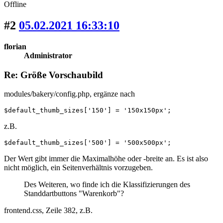
Offline
#2
05.02.2021 16:33:10
florian
Administrator
Re: Größe Vorschaubild
modules/bakery/config.php, ergänze nach
$default_thumb_sizes['150'] = '150x150px';
z.B.
$default_thumb_sizes['500'] = '500x500px';
Der Wert gibt immer die Maximalhöhe oder -breite an. Es ist also
nicht möglich, ein Seitenverhältnis vorzugeben.
Des Weiteren, wo finde ich die Klassifizierungen des
Standdartbuttons "Warenkorb"?
frontend.css, Zeile 382, z.B.