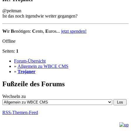
@peitman
Ist das noch irgendwie weiter gegangen?
W
ir
B
enötigen:
C
ents,
E
uros...
jetzt spenden!
Offline
Seiten:
1
Forum-Übersicht
»
Allgemein zu WBCE CMS
»
Trojaner
Fußzeile des Forums
Wechseln zu
RSS-Themen-Feed