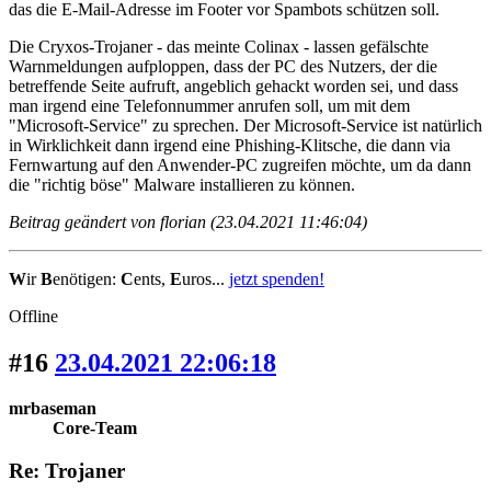
das die E-Mail-Adresse im Footer vor Spambots schützen soll.
Die Cryxos-Trojaner - das meinte Colinax - lassen gefälschte
Warnmeldungen aufploppen, dass der PC des Nutzers, der die
betreffende Seite aufruft, angeblich gehackt worden sei, und dass
man irgend eine Telefonnummer anrufen soll, um mit dem
"Microsoft-Service" zu sprechen. Der Microsoft-Service ist natürlich
in Wirklichkeit dann irgend eine Phishing-Klitsche, die dann via
Fernwartung auf den Anwender-PC zugreifen möchte, um da dann
die "richtig böse" Malware installieren zu können.
Beitrag geändert von florian (23.04.2021 11:46:04)
W
ir
B
enötigen:
C
ents,
E
uros...
jetzt spenden!
Offline
#16
23.04.2021 22:06:18
mrbaseman
Core-Team
Re: Trojaner