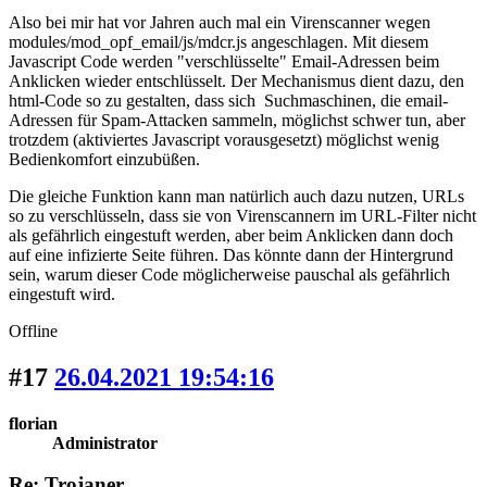
Also bei mir hat vor Jahren auch mal ein Virenscanner wegen
modules/mod_opf_email/js/mdcr.js angeschlagen. Mit diesem
Javascript Code werden "verschlüsselte" Email-Adressen beim
Anklicken wieder entschlüsselt. Der Mechanismus dient dazu, den
html-Code so zu gestalten, dass sich Suchmaschinen, die email-
Adressen für Spam-Attacken sammeln, möglichst schwer tun, aber
trotzdem (aktiviertes Javascript vorausgesetzt) möglichst wenig
Bedienkomfort einzubüßen.
Die gleiche Funktion kann man natürlich auch dazu nutzen, URLs
so zu verschlüsseln, dass sie von Virenscannern im URL-Filter nicht
als gefährlich eingestuft werden, aber beim Anklicken dann doch
auf eine infizierte Seite führen. Das könnte dann der Hintergrund
sein, warum dieser Code möglicherweise pauschal als gefährlich
eingestuft wird.
Offline
#17
26.04.2021 19:54:16
florian
Administrator
Re: Trojaner