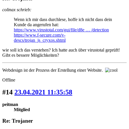
colinax schrieb:
Wenn ich mir dass durchlese, hoffe ich nicht dass dein
Kunde da angerufen hat:
https://www.virustotal.com/gui/file/d8e … /detection
https://www.f-secure.com/v-
descs/trojan_js_cryxos.shtml
wie soll ich das verstehen? Ich hatte auch über virustotal geprüft!
Gibt es bessere Möglichkeiten?
Webdesign ist der Prozess der Erstellung einer Website.
Offline
#14
23.04.2021 11:35:58
peitman
Mitglied
Re: Trojaner