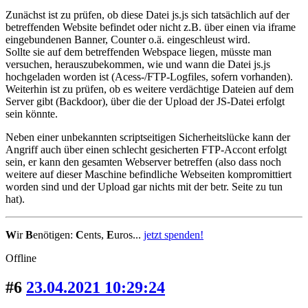
Zunächst ist zu prüfen, ob diese Datei js.js sich tatsächlich auf der
betreffenden Website befindet oder nicht z.B. über einen via iframe
eingebundenen Banner, Counter o.ä. eingeschleust wird.
Sollte sie auf dem betreffenden Webspace liegen, müsste man
versuchen, herauszubekommen, wie und wann die Datei js.js
hochgeladen worden ist (Acess-/FTP-Logfiles, sofern vorhanden).
Weiterhin ist zu prüfen, ob es weitere verdächtige Dateien auf dem
Server gibt (Backdoor), über die der Upload der JS-Datei erfolgt
sein könnte.
Neben einer unbekannten scriptseitigen Sicherheitslücke kann der
Angriff auch über einen schlecht gesicherten FTP-Accont erfolgt
sein, er kann den gesamten Webserver betreffen (also dass noch
weitere auf dieser Maschine befindliche Webseiten kompromittiert
worden sind und der Upload gar nichts mit der betr. Seite zu tun
hat).
W
ir
B
enötigen:
C
ents,
E
uros...
jetzt spenden!
Offline
#6
23.04.2021 10:29:24