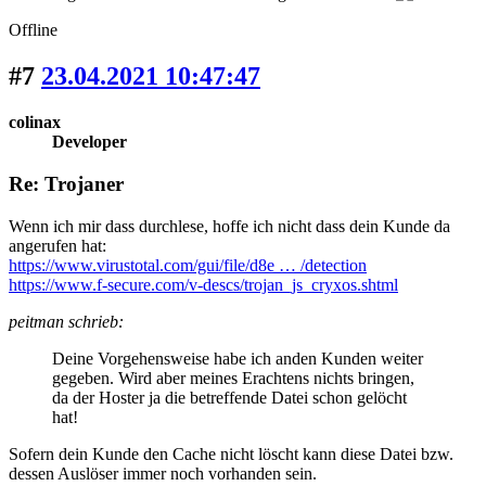
Offline
#7
23.04.2021 10:47:47
colinax
Developer
Re: Trojaner
Wenn ich mir dass durchlese, hoffe ich nicht dass dein Kunde da
angerufen hat:
https://www.virustotal.com/gui/file/d8e … /detection
https://www.f-secure.com/v-descs/trojan_js_cryxos.shtml
peitman schrieb:
Deine Vorgehensweise habe ich anden Kunden weiter
gegeben. Wird aber meines Erachtens nichts bringen,
da der Hoster ja die betreffende Datei schon gelöcht
hat!
Sofern dein Kunde den Cache nicht löscht kann diese Datei bzw.
dessen Auslöser immer noch vorhanden sein.