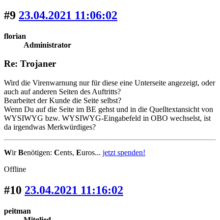
#9
23.04.2021 11:06:02
florian
Administrator
Re: Trojaner
Wird die Virenwarnung nur für diese eine Unterseite angezeigt, oder
auch auf anderen Seiten des Auftritts?
Bearbeitet der Kunde die Seite selbst?
Wenn Du auf die Seite im BE gehst und in die Quelltextansicht von
WYSIWYG bzw. WYSIWYG-Eingabefeld in OBO wechselst, ist
da irgendwas Merkwürdiges?
W
ir
B
enötigen:
C
ents,
E
uros...
jetzt spenden!
Offline
#10
23.04.2021 11:16:02
peitman
Mitglied