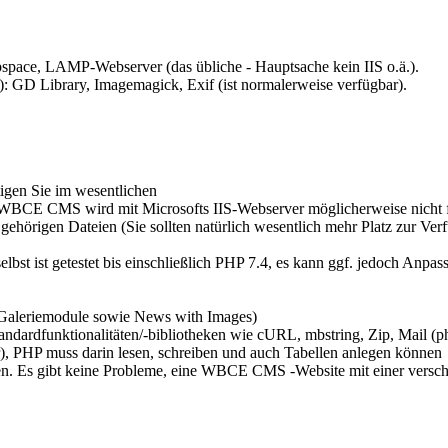
ce, LAMP-Webserver (das übliche - Hauptsache kein IIS o.ä.).
: GD Library, Imagemagick, Exif (ist normalerweise verfügbar).
gen Sie im wesentlichen
 WBCE CMS wird mit Microsofts IIS-Webserver möglicherweise nicht f
igen Dateien (Sie sollten natürlich wesentlich mehr Platz zur Verf
st getestet bis einschließlich PHP 7.4, es kann ggf. jedoch Anpass
Galeriemodule sowie News with Images)
dardfunktionalitäten/-bibliotheken wie cURL, mbstring, Zip, Mail (p
PHP muss darin lesen, schreiben und auch Tabellen anlegen können
. Es gibt keine Probleme, eine WBCE CMS -Website mit einer verschlü