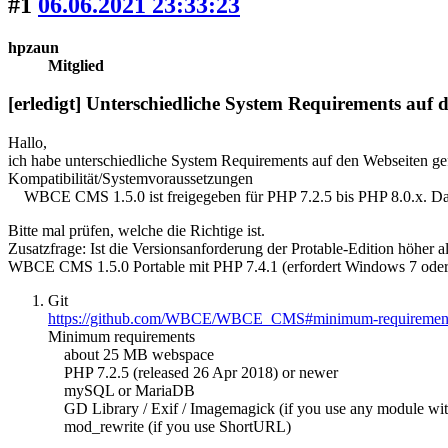
#1
06.06.2021 23:33:23
hpzaun
Mitglied
[erledigt] Unterschiedliche System Requirements auf 
Hallo,
ich habe unterschiedliche System Requirements auf den Webseiten g
Kompatibilität/Systemvoraussetzungen
WBCE CMS 1.5.0 ist freigegeben für PHP 7.2.5 bis PHP 8.0.x. Daru
Bitte mal prüfen, welche die Richtige ist.
Zusatzfrage: Ist die Versionsanforderung der Protable-Edition höher a
WBCE CMS 1.5.0 Portable mit PHP 7.4.1 (erfordert Windows 7 oder n
Git
https://github.com/WBCE/WBCE_CMS#minimum-requiremen
Minimum requirements
about 25 MB webspace
PHP 7.2.5 (released 26 Apr 2018) or newer
mySQL or MariaDB
GD Library / Exif / Imagemagick (if you use any module wit
mod_rewrite (if you use ShortURL)