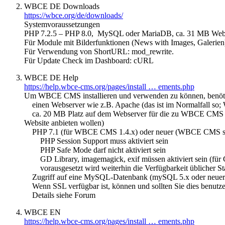
WBCE DE Downloads
https://wbce.org/de/downloads/
Systemvoraussetzungen
PHP 7.2.5 – PHP 8.0, MySQL oder MariaDB, ca. 31 MB Webspa
Für Module mit Bilderfunktionen (News with Images, Galerien)
Für Verwendung von ShortURL: mod_rewrite.
Für Update Check im Dashboard: cURL
WBCE DE Help
https://help.wbce-cms.org/pages/install … ements.php
Um WBCE CMS installieren und verwenden zu können, benöti
einen Webserver wie z.B. Apache (das ist im Normalfall so;
ca. 20 MB Platz auf dem Webserver für die zu WBCE CMS gehör
Website anbieten wollen)
PHP 7.1 (für WBCE CMS 1.4.x) oder neuer (WBCE CMS selbst i
PHP Session Support muss aktiviert sein
PHP Safe Mode darf nicht aktiviert sein
GD Library, imagemagick, exif müssen aktiviert sein (für 
vorausgesetzt wird weiterhin die Verfügbarkeit üblicher Stan
Zugriff auf eine MySQL-Datenbank (mySQL 5.x oder neuer), 
Wenn SSL verfügbar ist, können und sollten Sie dies benutzen
Details siehe Forum
WBCE EN
https://help.wbce-cms.org/pages/install … ements.php