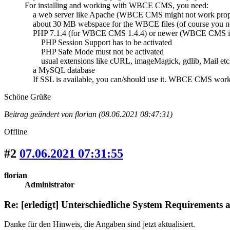
For installing and working with WBCE CMS, you need:
a web server like Apache (WBCE CMS might not work properl
about 30 MB webspace for the WBCE files (of course you need
PHP 7.1.4 (for WBCE CMS 1.4.4) or newer (WBCE CMS is t
PHP Session Support has to be activated
PHP Safe Mode must not be activated
usual extensions like cURL, imageMagick, gdlib, Mail etc
a MySQL database
If SSL is available, you can/should use it. WBCE CMS works w
Schöne Grüße
Beitrag geändert von florian (08.06.2021 08:47:31)
Offline
#2
07.06.2021 07:31:55
florian
Administrator
Re: [erledigt] Unterschiedliche System Requirements 
Danke für den Hinweis, die Angaben sind jetzt aktualisiert.