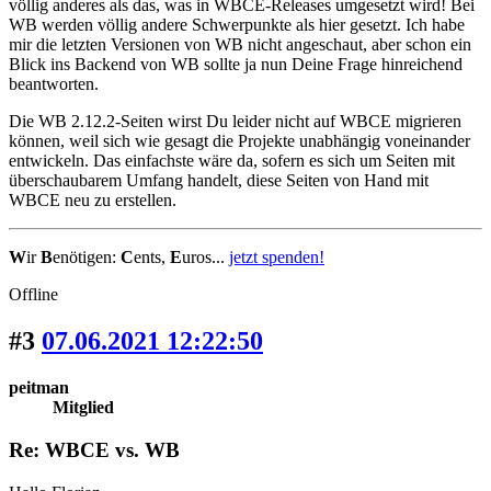
völlig anderes als das, was in WBCE-Releases umgesetzt wird! Bei
WB werden völlig andere Schwerpunkte als hier gesetzt. Ich habe
mir die letzten Versionen von WB nicht angeschaut, aber schon ein
Blick ins Backend von WB sollte ja nun Deine Frage hinreichend
beantworten.
Die WB 2.12.2-Seiten wirst Du leider nicht auf WBCE migrieren
können, weil sich wie gesagt die Projekte unabhängig voneinander
entwickeln. Das einfachste wäre da, sofern es sich um Seiten mit
überschaubarem Umfang handelt, diese Seiten von Hand mit
WBCE neu zu erstellen.
W
ir
B
enötigen:
C
ents,
E
uros...
jetzt spenden!
Offline
#3
07.06.2021 12:22:50
peitman
Mitglied
Re: WBCE vs. WB