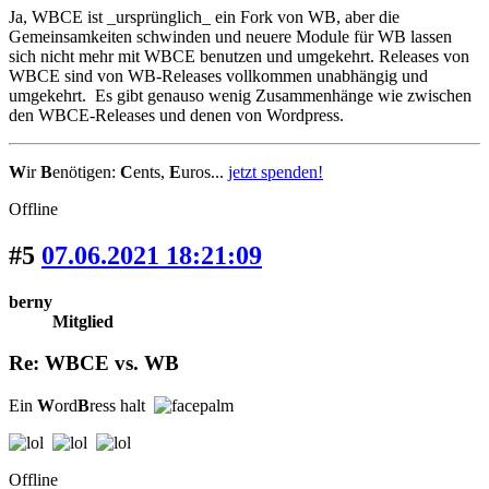
Ja, WBCE ist _ursprünglich_ ein Fork von WB, aber die
Gemeinsamkeiten schwinden und neuere Module für WB lassen
sich nicht mehr mit WBCE benutzen und umgekehrt. Releases von
WBCE sind von WB-Releases vollkommen unabhängig und
umgekehrt. Es gibt genauso wenig Zusammenhänge wie zwischen
den WBCE-Releases und denen von Wordpress.
W
ir
B
enötigen:
C
ents,
E
uros...
jetzt spenden!
Offline
#5
07.06.2021 18:21:09
berny
Mitglied
Re: WBCE vs. WB
Ein
W
ord
B
ress halt
Offline