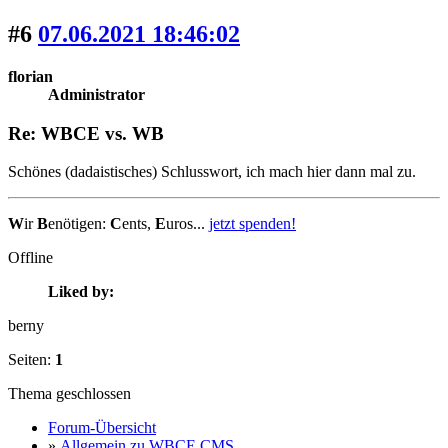
#6
07.06.2021 18:46:02
florian
Administrator
Re: WBCE vs. WB
Schönes (dadaistisches) Schlusswort, ich mach hier dann mal zu.
W
ir
B
enötigen:
C
ents,
E
uros...
jetzt spenden!
Offline
Liked by:
berny
Seiten:
1
Thema geschlossen
Forum-Übersicht
»
Allgemein zu WBCE CMS