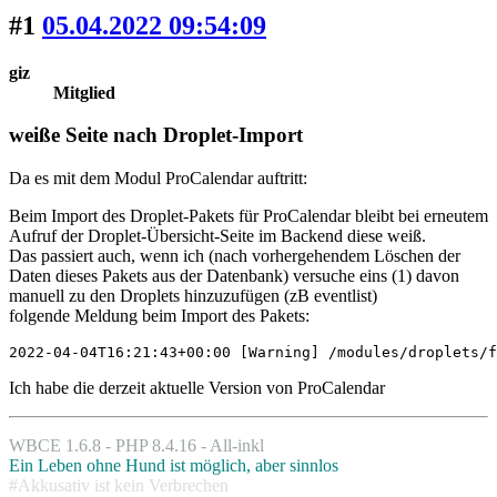
#1
05.04.2022 09:54:09
giz
Mitglied
weiße Seite nach Droplet-Import
Da es mit dem Modul ProCalendar auftritt:
Beim Import des Droplet-Pakets für ProCalendar bleibt bei erneutem
Aufruf der Droplet-Übersicht-Seite im Backend diese weiß.
Das passiert auch, wenn ich (nach vorhergehendem Löschen der
Daten dieses Pakets aus der Datenbank) versuche eins (1) davon
manuell zu den Droplets hinzuzufügen (zB eventlist)
folgende Meldung beim Import des Pakets:
2022-04-04T16:21:43+00:00 [Warning] /modules/droplets/f
Ich habe die derzeit aktuelle Version von ProCalendar
WBCE 1.6.8 - PHP 8.4.16 - All-inkl
Ein Leben ohne Hund ist möglich, aber sinnlos
#Akkusativ ist kein Verbrechen