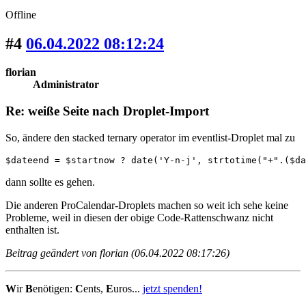
Offline
#4
06.04.2022 08:12:24
florian
Administrator
Re: weiße Seite nach Droplet-Import
So, ändere den stacked ternary operator im eventlist-Droplet mal zu
$dateend = $startnow ? date('Y-n-j', strtotime("+".($da
dann sollte es gehen.
Die anderen ProCalendar-Droplets machen so weit ich sehe keine
Probleme, weil in diesen der obige Code-Rattenschwanz nicht
enthalten ist.
Beitrag geändert von florian (06.04.2022 08:17:26)
W
ir
B
enötigen:
C
ents,
E
uros...
jetzt spenden!