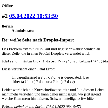
Offline
#2
05.04.2022 10:53:50
florian
Administrator
Re: weiße Seite nach Droplet-Import
Das Problem tritt mit PHP 8 auf und liegt sehr wahrscheinlich an
dieser Zeile,
die in allen ProCal-Droplets verwendet wird
:
$dateend = $startnow ? date('Y-n-j', strtotime("+".($da
Diese verursacht einen Fatal Error:
Unparenthesized a ? b : c ? d : e is deprecated. Use
either (a ? b : c) ? d : e or a ? b : (c ? d : e)
Leider werde ich die Kurzschreibweise mit : und ? in diesem Leben
nicht mehr verstehen und kann daher nicht sagen, wo jetzt irgend
welche Klammern hin müssen. Schwarmintelligenz ftw bitte.
Beitrag geändert von florian (06.04.2022 08:16:47)