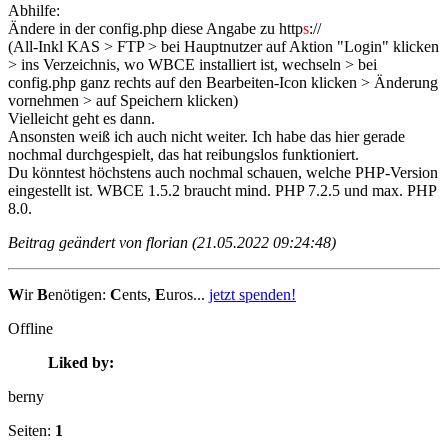
Abhilfe:
Ändere in der config.php diese Angabe zu http
s
://
(All-Inkl KAS > FTP > bei Hauptnutzer auf Aktion "Login" klicken
> ins Verzeichnis, wo WBCE installiert ist, wechseln > bei
config.php ganz rechts auf den Bearbeiten-Icon klicken > Änderung
vornehmen > auf Speichern klicken)
Vielleicht geht es dann.
Ansonsten weiß ich auch nicht weiter. Ich habe das hier gerade
nochmal durchgespielt, das hat reibungslos funktioniert.
Du könntest höchstens auch nochmal schauen, welche PHP-Version
eingestellt ist. WBCE 1.5.2 braucht mind. PHP 7.2.5 und max. PHP
8.0.
Beitrag geändert von florian (21.05.2022 09:24:48)
W
ir
B
enötigen:
C
ents,
E
uros...
jetzt spenden!
Offline
Liked by:
berny
Seiten:
1