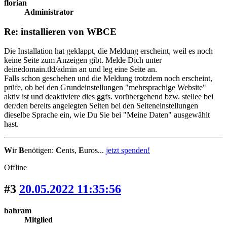
florian
Administrator
Re: installieren von WBCE
Die Installation hat geklappt, die Meldung erscheint, weil es noch
keine Seite zum Anzeigen gibt. Melde Dich unter
deinedomain.tld/admin an und leg eine Seite an.
Falls schon geschehen und die Meldung trotzdem noch erscheint,
prüfe, ob bei den Grundeinstellungen "mehrsprachige Website"
aktiv ist und deaktiviere dies ggfs. vorübergehend bzw. stellee bei
der/den bereits angelegten Seiten bei den Seiteneinstellungen
dieselbe Sprache ein, wie Du Sie bei "Meine Daten" ausgewählt
hast.
W
ir
B
enötigen:
C
ents,
E
uros...
jetzt spenden!
Offline
#3
20.05.2022 11:35:56
bahram
Mitglied