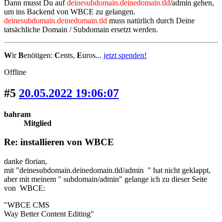
Dann musst Du auf
deinesubdomain.deinedomain.tld
/admin gehen,
um ins Backend von WBCE zu gelangen.
deinesubdomain.deinedomain.tld
muss natürlich durch Deine
tatsächliche Domain / Subdomain ersetzt werden.
W
ir
B
enötigen:
C
ents,
E
uros...
jetzt spenden!
Offline
#5
20.05.2022 19:06:07
bahram
Mitglied
Re: installieren von WBCE
danke florian,
mit "deinesubdomain.deinedomain.tld/admin " hat nicht geklappt,
aber mit meinem " subdomain/admin" gelange ich zu dieser Seite
von WBCE:
"WBCE CMS
Way Better Content Editing"