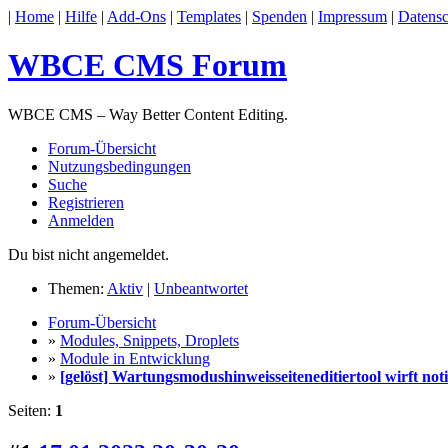
|
Home
|
Hilfe
|
Add-Ons
|
Templates
|
Spenden
|
Impressum
|
Datensc
WBCE CMS Forum
WBCE CMS – Way Better Content Editing.
Forum-Übersicht
Nutzungsbedingungen
Suche
Registrieren
Anmelden
Du bist nicht angemeldet.
Themen:
Aktiv
|
Unbeantwortet
Forum-Übersicht
»
Modules, Snippets, Droplets
»
Module in Entwicklung
»
[gelöst] Wartungsmodus­hinweisseiten­editiertool wirft not
Seiten:
1