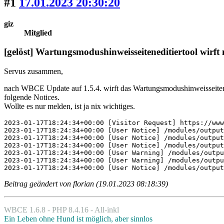
#1
17.01.2023 20:30:20
giz
Mitglied
[gelöst] Wartungsmodus­hinweisseiten­editiertool wirft 
Servus zusammen,
nach WBCE Update auf 1.5.4. wirft das Wartungsmodus­hinweisseiten­e
folgende Notices.
Wollte es nur melden, ist ja nix wichtiges.
2023-01-17T18:24:34+00:00 [Visitor Request] https://www
2023-01-17T18:24:34+00:00 [User Notice] /modules/output
2023-01-17T18:24:34+00:00 [User Notice] /modules/output
2023-01-17T18:24:34+00:00 [User Notice] /modules/output
2023-01-17T18:24:34+00:00 [User Warning] /modules/outpu
2023-01-17T18:24:34+00:00 [User Warning] /modules/outpu
2023-01-17T18:24:34+00:00 [User Notice] /modules/output
Beitrag geändert von florian (19.01.2023 08:18:39)
WBCE 1.6.8 - PHP 8.4.16 - All-inkl
Ein Leben ohne Hund ist möglich, aber sinnlos