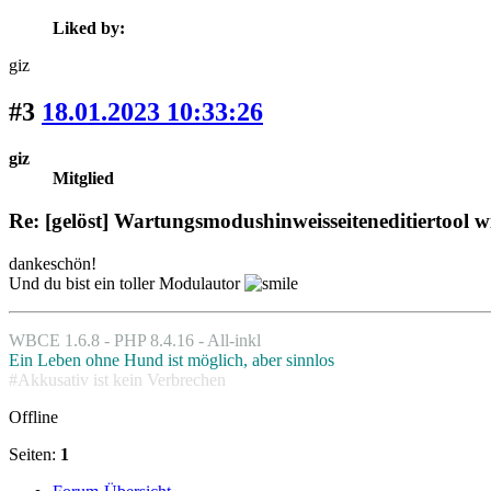
Liked by:
giz
#3
18.01.2023 10:33:26
giz
Mitglied
Re: [gelöst] Wartungsmodus­hinweisseiten­editiertool wi
dankeschön!
Und du bist ein toller Modulautor
WBCE 1.6.8 - PHP 8.4.16 - All-inkl
Ein Leben ohne Hund ist möglich, aber sinnlos
#Akkusativ ist kein Verbrechen
Offline
Seiten:
1