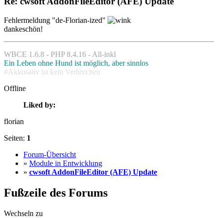
Re: cwsoft AddonFileEditor (AFE) Update
Fehlermeldung "de-Florian-ized"
dankeschön!
WBCE 1.6.8 - PHP 8.4.16 - All-inkl
Ein Leben ohne Hund ist möglich, aber sinnlos
#Akkusativ ist kein Verbrechen
Offline
Liked by:
florian
Seiten:
1
Forum-Übersicht
»
Module in Entwicklung
»
cwsoft AddonFileEditor (AFE) Update
Fußzeile des Forums
Wechseln zu