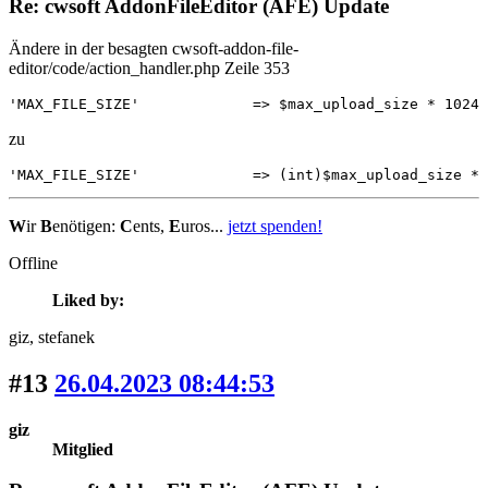
Re: cwsoft AddonFileEditor (AFE) Update
Ändere in der besagten cwsoft-addon-file-
editor/code/action_handler.php Zeile 353
'MAX_FILE_SIZE'             => $max_upload_size * 1024 
zu
'MAX_FILE_SIZE'             => (int)$max_upload_size * 
W
ir
B
enötigen:
C
ents,
E
uros...
jetzt spenden!
Offline
Liked by:
giz
, stefanek
#13
26.04.2023 08:44:53
giz
Mitglied