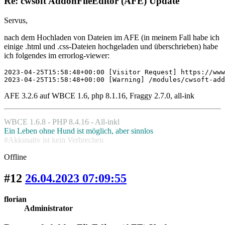
Re: cwsoft AddonFileEditor (AFE) Update
Servus,
nach dem Hochladen von Dateien im AFE (in meinem Fall habe ich
einige .html und .css-Dateien hochgeladen und überschrieben) habe
ich folgendes im errorlog-viewer:
2023-04-25T15:58:48+00:00 [Visitor Request] https://www
2023-04-25T15:58:48+00:00 [Warning] /modules/cwsoft-add
AFE 3.2.6 auf WBCE 1.6, php 8.1.16, Fraggy 2.7.0, all-ink
WBCE 1.6.8 - PHP 8.4.16 - All-inkl
Ein Leben ohne Hund ist möglich, aber sinnlos
#Akkusativ ist kein Verbrechen
Offline
#12
26.04.2023 07:09:55
florian
Administrator