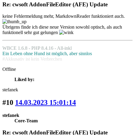
Re: cwsoft AddonFileEditor (AFE) Update
keine Fehlermeldung mehr, MarkdownReader funktioniert auch.
Übrigens finde ich diese neue Version sowohl optisch, als auch
funktionell sehr gut gelungen
WBCE 1.6.8 - PHP 8.4.16 - All-inkl
Ein Leben ohne Hund ist möglich, aber sinnlos
#Akkusativ ist kein Verbrechen
Offline
Liked by:
stefanek
#10
14.03.2023 15:01:14
stefanek
Core-Team
Re: cwsoft AddonFileEditor (AFE) Update