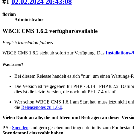
#1
02.02.2024 20:43:08
florian
Administrator
WBCE CMS 1.6.2 verfügbar/available
English translation follows
WBCE CMS 1.6.2 steht ab sofort zur Verfügung. Das
Installations
Was ist neu?
Bei diesem Release handelt es sich "nur" um einen Wartungs-Re
Die Version ist freigegeben für PHP 7.4.14 - PHP 8.2.x. Darü
dies ist die letzte Version, die noch mit PHP 7.4.x läuft.
Wer schon WBCE CMS 1.6.1 am Start hat, muss jetzt nicht unbed
die
Releasenotes zu 1.6.0
.
Vielen Dank an alle, die mit Ideen und Beiträgen an dieser Vers
P.S.:
Spenden
sind gern gesehen und tragen definitiv zum Fortbestand 
Spendentopf eingezahlt haben,