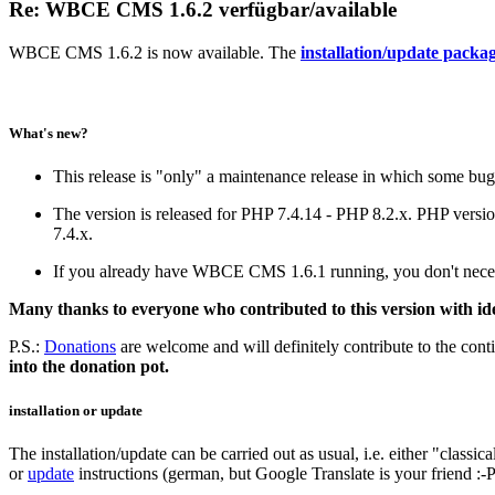
Re: WBCE CMS 1.6.2 verfügbar/available
WBCE CMS 1.6.2 is now available. The
installation/update packa
What's new?
This release is "only" a maintenance release in which some bugs
The version is released for PHP 7.4.14 - PHP 8.2.x. PHP versions
7.4.x.
If you already have WBCE CMS 1.6.1 running, you don't necessa
Many thanks to everyone who contributed to this version with id
P.S.:
Donations
are welcome and will definitely contribute to the cont
into the donation pot.
installation or update
The installation/update can be carried out as usual, i.e. either "classi
or
update
instructions (german, but Google Translate is your friend :-P