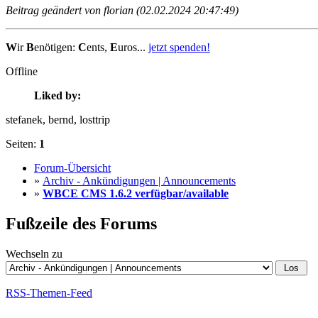
Beitrag geändert von florian (02.02.2024 20:47:49)
W
ir
B
enötigen:
C
ents,
E
uros...
jetzt spenden!
Offline
Liked by:
stefanek
, bernd
, losttrip
Seiten:
1
Forum-Übersicht
»
Archiv - Ankündigungen | Announcements
»
WBCE CMS 1.6.2 verfügbar/available
Fußzeile des Forums
Wechseln zu
RSS-Themen-Feed