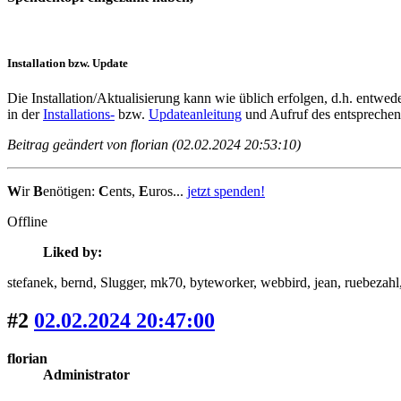
Installation bzw. Update
Die Installation/Aktualisierung kann wie üblich erfolgen, d.h. entwe
in der
Installations-
bzw.
Updateanleitung
und Aufruf des entsprechen
Beitrag geändert von florian (02.02.2024 20:53:10)
W
ir
B
enötigen:
C
ents,
E
uros...
jetzt spenden!
Offline
Liked by:
stefanek
, bernd
, Slugger
, mk70
, byteworker
, webbird
, jean
, ruebezahl
#2
02.02.2024 20:47:00
florian
Administrator