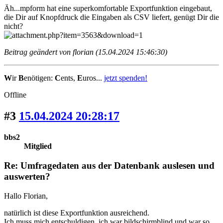
Äh...mpform hat eine superkomfortable Exportfunktion eingebaut,
die Dir auf Knopfdruck die Eingaben als CSV liefert, genügt Dir die
nicht?
Beitrag geändert von florian (15.04.2024 15:46:30)
W
ir
B
enötigen:
C
ents,
E
uros...
jetzt spenden!
Offline
#3
15.04.2024 20:28:17
bbs2
Mitglied
Re: Umfragedaten aus der Datenbank auslesen und
auswerten?
Hallo Florian,
natürlich ist diese Exportfunktion ausreichend.
Ich muss mich entschuldigen, ich war bildschirmblind und war so