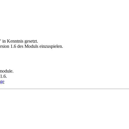
 in Kenntnis gesetzt.
ersion 1.6 des Moduls einzuspielen.
 module.
1.6.
age