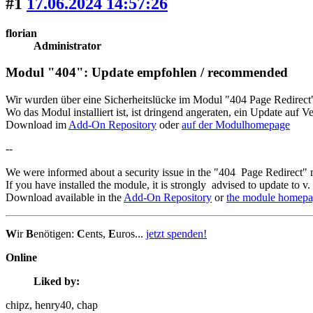
#1
17.06.2024 14:57:26
florian
Administrator
Modul "404": Update empfohlen / recommended
Wir wurden über eine Sicherheitslücke im Modul "404 Page Redirect"
Wo das Modul installiert ist, ist dringend angeraten, ein Update auf V
Download im
Add-On Repository
oder
auf der Modulhomepage
--
We were informed about a security issue in the "404 Page Redirect"
If you have installed the module, it is strongly advised to update to v. 
Download available in the
Add-On Repository
or
the module homep
W
ir
B
enötigen:
C
ents,
E
uros...
jetzt spenden!
Online
Liked by:
chipz
, henry40
, chap