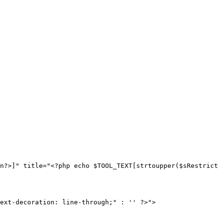
n?>]" title="<?php echo $TOOL_TEXT[strtoupper($sRestrict
ext-decoration: line-through;" : '' ?>">
