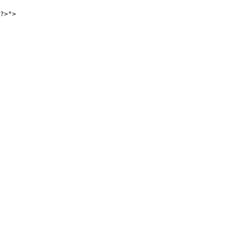
?>">
