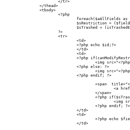
			</tr>

		</thead>

		<tbody>

			<?php

				foreach($aAllFields as $id=>$field):			

				$sRestriction = ($field['restricted'] == 0 ? 'un' : '').'restricted';

				$sTrashed = (isTrashedEntity($id) ? '' : 'not_').'trashed';

			?>	

			<tr>

				<td>

				<?php echo $id;?>

				</td>

				<td>

				<?php if(canModifyRestricted()): ?>

					<img src="<?php echo $icons?>/<?php echo $sRestriction?>.png" alt="[<?php echo $sRestriction?>]" title="<?php echo $TOOL_TEXT[strtoupper($sRestriction).'_INFO']; ?>">

				<?php else: ?>

					<img src="<?php echo $icons?>/<?php echo $sRestriction?>.png" alt="" title="GlobalString">

				<?php endif; ?>

					<span  title="<?php echo $TEXT['MODIFY']?>" style="<?php echo ($sTrashed == 'trashed') ? "text-decoration: line-through;" : '' ?>">

						<a href="#a<?php echo $id?>"><?php echo $field['name']?></a>

					</span>

					<?php if($sTrashed == 'trashed'): ?>

						<img src="<?php echo $icons?>/trash_16.png" alt="" title="<?php echo $TEXT['DELETED']; ?>">

					<?php endif; ?>

				</td>

				<td>

					<?php echo $field['type']?>

				</td>
