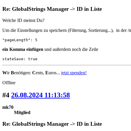
Re: GlobalStrings Manager -> ID in Liste
Welche ID meinst Du?
Um die Einstellungen zu speichern (Filterung, Sortierung...), in der 
"pageLength": 5
ein Komma einfügen
und außerdem noch die Zeile
stateSave: true
W
ir
B
enötigen:
C
ents,
E
uros...
jetzt spenden!
Offline
#4
26.08.2024 11:13:58
mk70
Mitglied
Re: GlobalStrings Manager -> ID in Liste