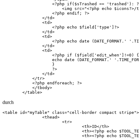
                    <?php if($sTrashed == 'trashed'): ?
                        <img src="<?php echo $icons?>/t
                    <?php endif; ?>

                </td>

                <td>

                    <?php echo $field['type']?>

                </td>

                <td>                    

                    <?php echo date (DATE_FORMAT.' '.TI
                </td>

                <td>

                    <?php if ($field['edit_when']!=0) {

                    echo date (DATE_FORMAT.' '.TIME_FOR
                    }

                    ?>

                </td>

            </tr>

            <?php endforeach; ?> 

            </tbody>

        </table>
durch
<table id="myTable" class="cell-border compact stripe">		

		<thead>

			<tr>

				<th>ID</th>

				<th><?php echo $TOOL_TEXT['NAME']; ?></th>				

				<th><?php echo $TOOL_TEXT['TYPE']; ?></th>					
