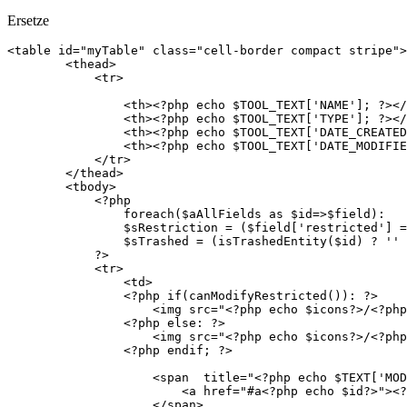
Ersetze
<table id="myTable" class="cell-border compact stripe">
        <thead>

            <tr>

                <th><?php echo $TOOL_TEXT['NAME']; ?></
                <th><?php echo $TOOL_TEXT['TYPE']; ?></
                <th><?php echo $TOOL_TEXT['DATE_CREATED
                <th><?php echo $TOOL_TEXT['DATE_MODIFIE
            </tr>

        </thead>

        <tbody>

            <?php

                foreach($aAllFields as $id=>$field):   
                $sRestriction = ($field['restricted'] =
                $sTrashed = (isTrashedEntity($id) ? '' 
            ?>    

            <tr>

                <td>

                <?php if(canModifyRestricted()): ?>

                    <img src="<?php echo $icons?>/<?php
                <?php else: ?>

                    <img src="<?php echo $icons?>/<?php
                <?php endif; ?>

                    <span  title="<?php echo $TEXT['MOD
                        <a href="#a<?php echo $id?>"><?
                    </span>
