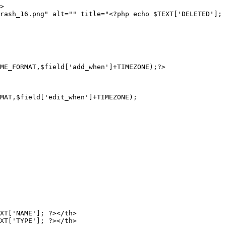
>

rash_16.png" alt="" title="<?php echo $TEXT['DELETED']; 
ME_FORMAT,$field['add_when']+TIMEZONE);?>

MAT,$field['edit_when']+TIMEZONE);
