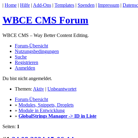
|
Home
|
Hilfe
|
Add-Ons
|
Templates
|
Spenden
|
Impressum
|
Datensc
WBCE CMS Forum
WBCE CMS – Way Better Content Editing.
Forum-Übersicht
Nutzungsbedingungen
Suche
Registrieren
Anmelden
Du bist nicht angemeldet.
Themen:
Aktiv
|
Unbeantwortet
Forum-Übersicht
»
Modules, Snippets, Droplets
»
Module in Entwicklung
»
GlobalStrings Manager -> ID in Liste
Seiten:
1