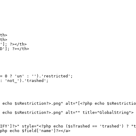
        

th>                

th>    

']; ?></th>

D']; ?></th>

         

= 0 ? 'un' : '').'restricted';

: 'not_').'trashed';

 echo $sRestriction?>.png" alt="[<?php echo $sRestrictio
 echo $sRestriction?>.png" alt="" title="GlobalString">

IFY']?>" style="<?php echo ($sTrashed == 'trashed') ? "t
php echo $field['name']?></a>
