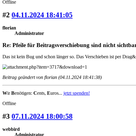
Offline
#2
04.11.2024 18:41:05
florian
Administrator
Re: Pfeile für Beitragsverschiebung sind nicht sichtba
Das ist kein Bug und schon länger so. Das Verschieben ist per Drag&D
Beitrag geändert von florian (04.11.2024 18:41:38)
W
ir
B
enötigen:
C
ents,
E
uros...
jetzt spenden!
Offline
#3
07.11.2024 18:00:58
webbird
Administrator