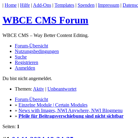
|
Home
|
Hilfe
|
Add-Ons
|
Templates
|
Spenden
|
Impressum
|
Datensc
WBCE CMS Forum
WBCE CMS – Way Better Content Editing.
Forum-Übersicht
Nutzungsbedingungen
Suche
Registrieren
Anmelden
Du bist nicht angemeldet.
Themen:
Aktiv
|
Unbeantwortet
Forum-Übersicht
»
Einzelne Module | Certain Modules
»
News with Images, NWI Anywhere, NWI Blogmenu
»
Pfeile für Beitragsverschiebung sind nicht sichtbar
Seiten:
1