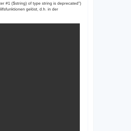
#1 ($string) of type string is deprecated")
lfsfunktionen gelöst, d.h. in der