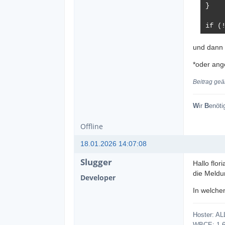
}

if (!
	function lazytr
		if (
und dann 
			$
*oder ang
	
		re
Beitrag geä
	
}
W
ir
B
enöti
Offline
18.01.2026 14:07:08
Slugger
Hallo flori
die Meldu
Developer
In welche
Hoster: AL