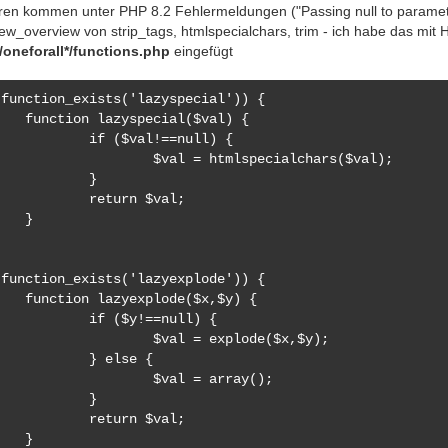
ren kommen unter PHP 8.2 Fehlermeldungen ("Passing null to parameter 
ew_overview von strip_tags, htmlspecialchars, trim - ich habe das mit Hi
oneforall*/functions.php
eingefügt
function_exists('lazyspecial')) { 

ial($val) {

$val!==null) {

l = htmlspecialchars($val);

	}

turn $val;

}

function_exists('lazyexplode')) { 

ode($x,$y) {

($y!==null) {

al = explode($x,$y);

 else {

$val = array();

	}

turn $val;

}
