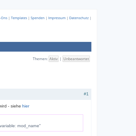
-Ons
|
Templates
|
Spenden
|
Impressum
|
Datenschutz
|
Themen:
Aktiv
|
Unbeantwortet
#1
wird - siehe
hier
2
 variable: mod_name"