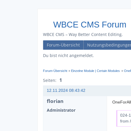
WBCE CMS Forum
WBCE CMS – Way Better Content Editing.
Forum-Übersicht
Nutzungsbedingunge
Du bist nicht angemeldet.
Forum-Übersicht
»
Einzelne Module | Certain Modules
»
OneF
1
Seiten:
12.11.2024 08:43:42
florian
OneForAll
Administrator
024-1
from 