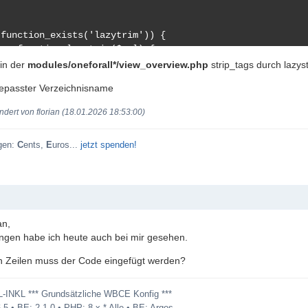
function_exists('lazytrim')) { 

im($val) {

$val!==null) {

in der
modules/oneforall*/view_overview.php
strip_tags durch lazyst
val = trim($val);

epasster Verzeichnisname
	}

turn $val;

ndert von florian (18.01.2026 18:53:00)
}

gen:
C
ents,
E
uros...
jetzt spenden!
an,
ngen habe ich heute auch bei mir gesehen.
n Zeilen muss der Code eingefügt werden?
L-INKL *** Grundsätzliche WBCE Konfig ***