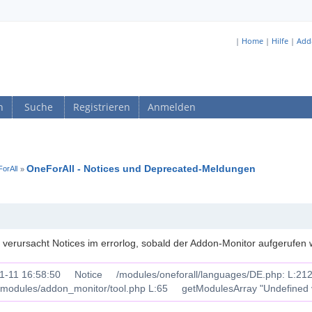
|
Home
|
Hilfe
|
Add
n
Suche
Registrieren
Anmelden
OneForAll - Notices und Deprecated-Meldungen
orAll
»
 verursacht Notices im errorlog, sobald der Addon-Monitor aufgerufen 
1-11 16:58:50 Notice /modules/oneforall/languages/DE.php: L:21
/modules/addon_monitor/tool.php L:65 getModulesArray "Undefined