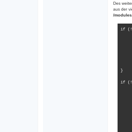
Des weite
aus der vi
/modules/
if (!
	function lazyspec
		if (
			$va
	
		re
	
}

if (!
	function lazyexpl
		if 
			$v
		}
			
	
		re
	