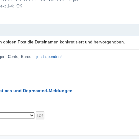
5 • BE: 2.1.0 • PHP: 8.x * Alle • BE: Argos
jekt 1-4: OK
in obigen Post die Dateinamen konkretisiert und hervorgehoben.
gen:
C
ents,
E
uros...
jetzt spenden!
Notices und Deprecated-Meldungen