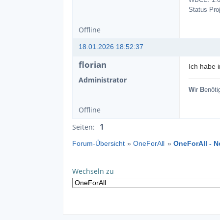
WBCE: 1.6.
Status Pro
Offline
18.01.2026 18:52:37
florian
Ich habe 
Administrator
W
ir
B
enöti
Offline
1
Seiten:
Forum-Übersicht
»
OneForAll
»
OneForAll - 
Wechseln zu