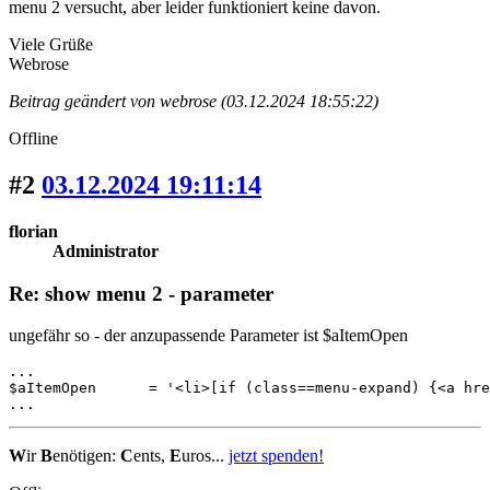
menu 2 versucht, aber leider funktioniert keine davon.
Viele Grüße
Webrose
Beitrag geändert von webrose (03.12.2024 18:55:22)
Offline
#2
03.12.2024 19:11:14
florian
Administrator
Re: show menu 2 - parameter
ungefähr so - der anzupassende Parameter ist $aItemOpen
...

$aItemOpen      = '<li>[if (class==menu-expand) {<a hre
...
W
ir
B
enötigen:
C
ents,
E
uros...
jetzt spenden!