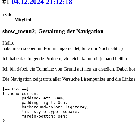
#1
04.12.2024 21:12:18
rs3k
Mitglied
show_menu2; Gestaltung der Navigation
Hallo,
habe mich soeben im Forum angemeldet, bitte um Nachsicht :-)
Ich habe das folgende Problem, vielleicht kann mir jemand helfen:
Ich bin dabei, ein Template von Grund auf neu zu erstellen. Dabei ko
Die Navigation zeigt trotz aller Versuche Listenpunkte und die Links s
[== CSS ==]

li.menu-current {

	padding-left: 0em;

	padding-right: 0em;

	background-color: lightgrey;

	list-style-type: square;

	margin-bottom: 0em;

}