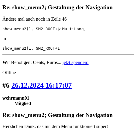
Re: show_menu2; Gestaltung der Navigation
Ändere mal auch noch in Zeile 46
show_menu2(1, SM2_ROOT+$iMultiLang,
in
show_menu2(1, SM2_ROOT+1,
W
ir
B
enötigen:
C
ents,
E
uros...
jetzt spenden!
Offline
#6
26.12.2024 16:17:07
wehrmann01
Mitglied
Re: show_menu2; Gestaltung der Navigation
Herzlichen Dank, das mit dem Menü funktioniert super!