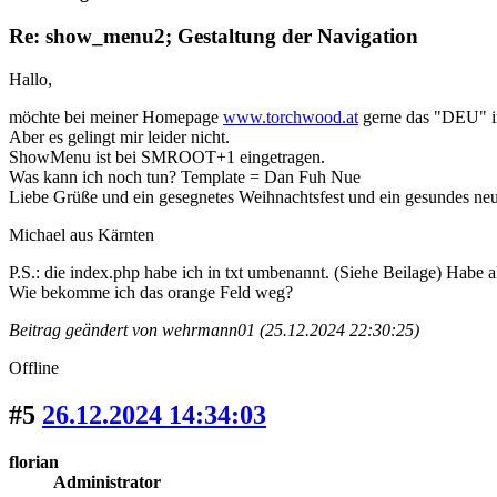
Re: show_menu2; Gestaltung der Navigation
Hallo,
möchte bei meiner Homepage
www.torchwood.at
gerne das "DEU" im
Aber es gelingt mir leider nicht.
ShowMenu ist bei SMROOT+1 eingetragen.
Was kann ich noch tun? Template = Dan Fuh Nue
Liebe Grüße und ein gesegnetes Weihnachtsfest und ein gesundes ne
Michael aus Kärnten
P.S.: die index.php habe ich in txt umbenannt. (Siehe Beilage) Habe a
Wie bekomme ich das orange Feld weg?
Beitrag geändert von wehrmann01 (25.12.2024 22:30:25)
Offline
#5
26.12.2024 14:34:03
florian
Administrator