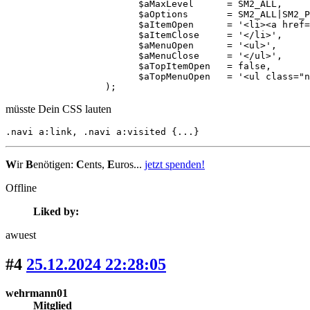
			$aMaxLevel      = SM2_ALL,

			$aOptions       = SM2_ALL|SM2_PRETTY|SM2_BUFFER,

			$aItemOpen      = '<li><a href="[url]" class="navi [class]" target="[target]">[menu_title]</a>',

			$aItemClose     = '</li>',

			$aMenuOpen      = '<ul>',

			$aMenuClose     = '</ul>',

			$aTopItemOpen   = false,

			$aTopMenuOpen   = '<ul class="navi">'

		  );	
müsste Dein CSS lauten
.navi a:link, .navi a:visited {...}
W
ir
B
enötigen:
C
ents,
E
uros...
jetzt spenden!
Offline
Liked by:
awuest
#4
25.12.2024 22:28:05
wehrmann01
Mitglied