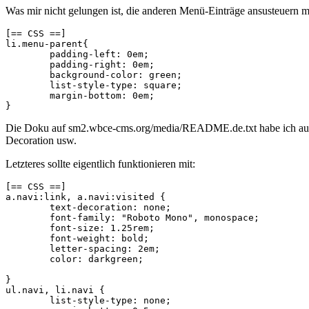
Was mir nicht gelungen ist, die anderen Menü-Einträge ansusteuern m
[== CSS ==]

li.menu-parent{

	padding-left: 0em;

	padding-right: 0em;

	background-color: green;

	list-style-type: square;

	margin-bottom: 0em;

}
Die Doku auf sm2.wbce-cms.org/media/README.de.txt habe ich ausgieb
Decoration usw.
Letzteres sollte eigentlich funktionieren mit:
[== CSS ==]

a.navi:link, a.navi:visited {

	text-decoration: none;

	font-family: "Roboto Mono", monospace;

	font-size: 1.25rem;

	font-weight: bold;

	letter-spacing: 2em;

	color: darkgreen;

}

ul.navi, li.navi {

	list-style-type: none;
