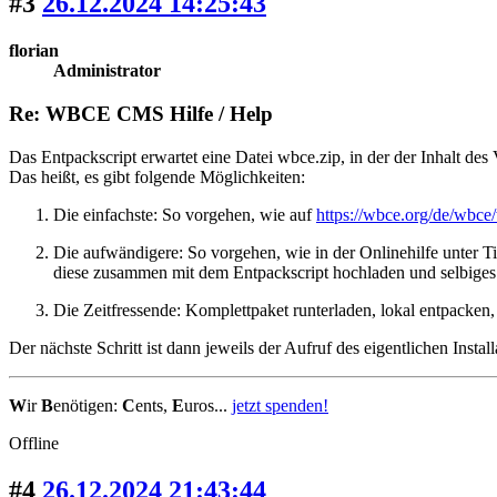
#3
26.12.2024 14:25:43
florian
Administrator
Re: WBCE CMS Hilfe / Help
Das Entpackscript erwartet eine Datei wbce.zip, in der der Inhalt des
Das heißt, es gibt folgende Möglichkeiten:
Die einfachste: So vorgehen, wie auf
https://wbce.org/de/wbce
Die aufwändigere: So vorgehen, wie in der Onlinehilfe unter Ti
diese zusammen mit dem Entpackscript hochladen und selbiges
Die Zeitfressende: Komplettpaket runterladen, lokal entpacken,
Der nächste Schritt ist dann jeweils der Aufruf des eigentlichen Install
W
ir
B
enötigen:
C
ents,
E
uros...
jetzt spenden!
Offline
#4
26.12.2024 21:43:44