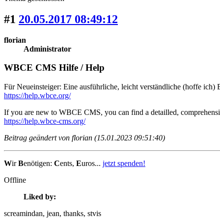
#1
20.05.2017 08:49:12
florian
Administrator
WBCE CMS Hilfe / Help
Für Neueinsteiger: Eine ausführliche, leicht verständliche (hoffe ich)
https://help.wbce.org/
If you are new to WBCE CMS, you can find a detailled, comprehensible
https://help.wbce-cms.org/
Beitrag geändert von florian (15.01.2023 09:51:40)
W
ir
B
enötigen:
C
ents,
E
uros...
jetzt spenden!
Offline
Liked by:
screamindan
, jean
, thanks
, stvis