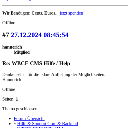
W
ir
B
enötigen:
C
ents,
E
uros...
jetzt spenden!
Offline
#7
27.12.2024 08:45:54
hannerich
Mitglied
Re: WBCE CMS Hilfe / Help
Danke sehr für die klare Auflistung der Möglichkeiten.
Hannerich
Offline
Seiten:
1
Thema geschlossen
Forum-Übersicht
»
Hilfe & Support Core & Backend