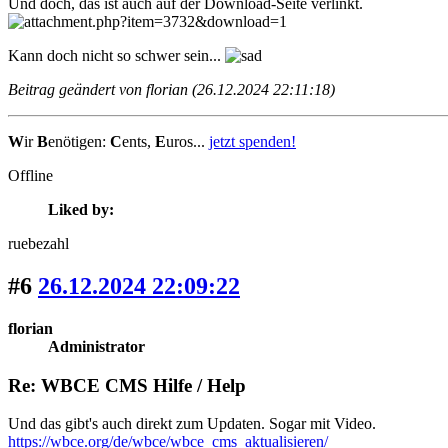
Und doch, das ist auch auf der Download-Seite verlinkt.
Kann doch nicht so schwer sein...
Beitrag geändert von florian (26.12.2024 22:11:18)
W
ir
B
enötigen:
C
ents,
E
uros...
jetzt spenden!
Offline
Liked by:
ruebezahl
#6
26.12.2024 22:09:22
florian
Administrator
Re: WBCE CMS Hilfe / Help
Und das gibt's auch direkt zum Updaten. Sogar mit Video.
https://wbce.org/de/wbce/wbce_cms_aktualisieren/