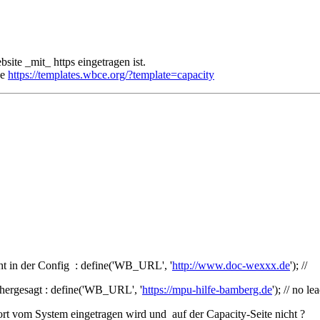
ite _mit_ https eingetragen ist.
he
https://templates.wbce.org/?template=capacity
ht in der Config : define('WB_URL', '
http://www.doc-wexxx.de
'); //
hergesagt : define('WB_URL', '
https://mpu-hilfe-bamberg.de
'); // no le
ort vom System eingetragen wird und auf der Capacity-Seite nicht ?