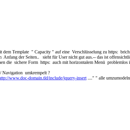
t dem Template " Capacity " auf eine Verschlüsselung zu https: brich
fang der Seiten.. sieht für User nicht gut aus.-- das ist offensichtl
nen die sichere Form https: auch mit horizontalem Menü problemlos i
te/ Navigation umkrempelt ?
http://www.doc-domain.tld/include/jquery-insert
...." " alle umzumodeln