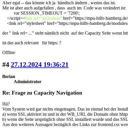
Aber egal -- das könnte ich ja händisch ändern , wenns das ist.
Mir ist aber auch aufgefallen , dass auch im Code was verändert ist:
var SESSION_TIMEOUT = '7200';
</script><
link rel="stylesheet"
href="https://mpu-hilfe-bamberg.d
<link rel="stylesheet" href="https://mpu-hilfe-bamberg.de/modules
der " link rel= ..." steht nämlich nicht auf der Capacity Seite wenn http
ist das auch relevant für https: ?
Offline
#4
27.12.2024 19:36:21
florian
Administrator
Re: Frage zu Capacity Navigation
Hä?
Vom System wird gar nichts eingetragen. Das ist einmal bei der Instal
a) wenn SSL aktiviert ist und in der WB_URL die Domain ohne hhtps
b) wenn die Seite ursprüglich ohne SSL installiert wurde und das SS
Aus den weiteren Aussagen bezüglich des Links zur frontend.css werd