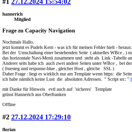
#1
27.12.2024 15:54:02
hannerich
Mitglied
Frage zu Capacity Navigation
Nochmals Hallo,
jetzt kommt es Pudels Kern - was ich für meinen Fehler hielt - heraus:
Bei der Umschaltung einer bestehenden Seite ( aktuelles WBce , ) mi
das horizontale Navi-Menü zusammen und steht als Link -Tabelle am An
Anderer seits habe ich auch zwei andere Seiten unter WBce , bei de
( fruesteg und response-blue , gleicher Host , gleiche SSL )
Daher Frage : liegt es wirklich nur am Template wenn https: die Sei
ich habe nämlich keine Lust die absoluten Adressen. " Script src: "
mit Danke für Hinweis evtl auch auf 'sicheres' Template
grüsst Hannerich aus Oberfranken
Offline
#2
27.12.2024 17:29:10
florian