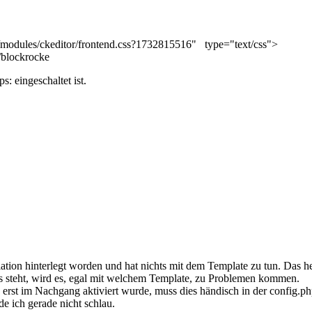
e/modules/ckeditor/frontend.css?1732815516" type="text/css">
/blockrocke
s: eingeschaltet ist.
lation hinterlegt worden und hat nichts mit dem Template zu tun. Das he
 steht, wird es, egal mit welchem Template, zu Problemen kommen.
L erst im Nachgang aktiviert wurde, muss dies händisch in der config.
e ich gerade nicht schlau.