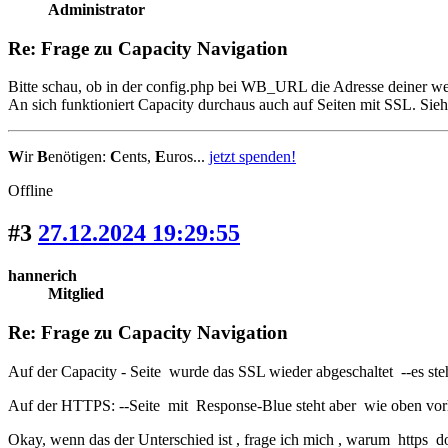
Administrator
Re: Frage zu Capacity Navigation
Bitte schau, ob in der config.php bei WB_URL die Adresse deiner webs
An sich funktioniert Capacity durchaus auch auf Seiten mit SSL. Sie
W
ir
B
enötigen:
C
ents,
E
uros...
jetzt spenden!
Offline
#3
27.12.2024 19:29:55
hannerich
Mitglied
Re: Frage zu Capacity Navigation
Auf der Capacity - Seite wurde das SSL wieder abgeschaltet --es ste
Auf der HTTPS: --Seite mit Response-Blue steht aber wie oben vor
Okay, wenn das der Unterschied ist , frage ich mich , warum https d