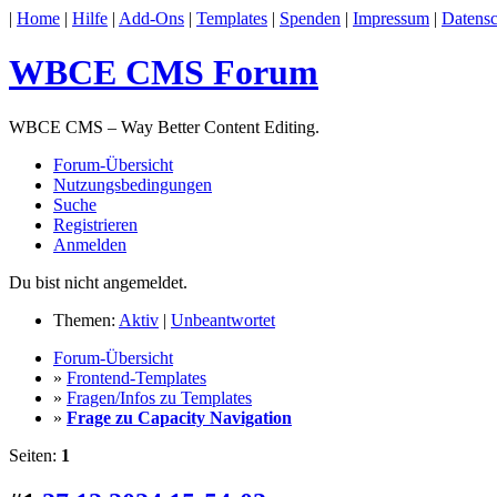
|
Home
|
Hilfe
|
Add-Ons
|
Templates
|
Spenden
|
Impressum
|
Datensc
WBCE CMS Forum
WBCE CMS – Way Better Content Editing.
Forum-Übersicht
Nutzungsbedingungen
Suche
Registrieren
Anmelden
Du bist nicht angemeldet.
Themen:
Aktiv
|
Unbeantwortet
Forum-Übersicht
»
Frontend-Templates
»
Fragen/Infos zu Templates
»
Frage zu Capacity Navigation
Seiten:
1