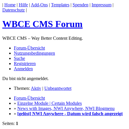
|
Home
|
Hilfe
|
Add-Ons
|
Templates
|
Spenden
|
Impressum
|
Datenschutz
|
WBCE CMS Forum
WBCE CMS – Way Better Content Editing.
Forum-Übersicht
Nutzungsbedingungen
Suche
Registrieren
Anmelden
Du bist nicht angemeldet.
Themen:
Aktiv
|
Unbeantwortet
Forum-Übersicht
»
Einzelne Module | Certain Modules
»
News with Images, NWI Anywhere, NWI Blogmenu
»
[gelöst] NWI Anywhere - Datum wird falsch angezeigt
Seiten:
1