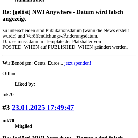
Re: [gelöst] NWI Anywhere - Datum wird falsch
angezeigt
zu unterscheiden sind Publikationsdatum (wann die News erstellt
wurde) und Veröffentlichungs-/Änderungsdatum.
D.h. es muss dann im Template der Platzhalter von
POSTED_WHEN auf PUBLISHED_WHEN geändert werden.
W
ir
B
enötigen:
C
ents,
E
uros...
jetzt spenden!
Offline
Liked by:
mk70
#3
23.01.2025 17:49:47
mk70
Mitglied