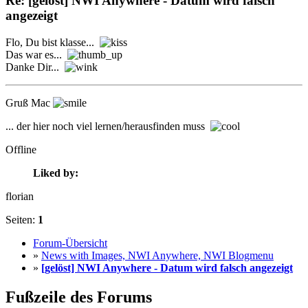
Re: [gelöst] NWI Anywhere - Datum wird falsch
angezeigt
Flo, Du bist klasse...
Das war es...
Danke Dir...
Gruß Mac
... der hier noch viel lernen/herausfinden muss
Offline
Liked by:
florian
Seiten:
1
Forum-Übersicht
»
News with Images, NWI Anywhere, NWI Blogmenu
»
[gelöst] NWI Anywhere - Datum wird falsch angezeigt
Fußzeile des Forums