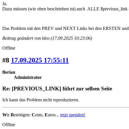
Ja.
Dazu müssen (wie oben beschrieben ist) auch ALLE $previous_link du
Das Problem mit den PREV und NEXT Links bei den ERSTEN und L
Beitrag geändert von kleo (17.09.2025 10:23:06)
Offline
#8
17.09.2025 17:55:11
florian
Administrator
Re: [PREVIOUS_LINK] führt zur selben Seite
Ich kann das Problem nicht reproduzieren.
W
ir
B
enötigen:
C
ents,
E
uros...
jetzt spenden!
Offline