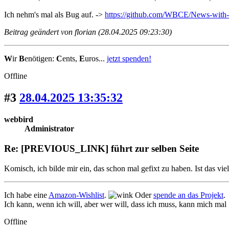
Ich nehm's mal als Bug auf. ->
https://github.com/WBCE/News-with-
Beitrag geändert von florian (28.04.2025 09:23:30)
W
ir
B
enötigen:
C
ents,
E
uros...
jetzt spenden!
Offline
#3
28.04.2025 13:35:32
webbird
Administrator
Re: [PREVIOUS_LINK] führt zur selben Seite
Komisch, ich bilde mir ein, das schon mal gefixt zu haben. Ist das vi
Ich habe eine
Amazon-Wishlist
.
Oder
spende an das Projekt
.
Ich kann, wenn ich will, aber wer will, dass ich muss, kann mich mal
Offline