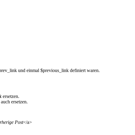
prev_link und einmal $previous_link definiert waren.
k
ersetzen.
auch ersetzen.
rherige Post
</a>