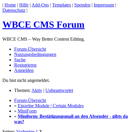
|
Home
|
Hilfe
|
Add-Ons
|
Templates
|
Spenden
|
Impressum
|
Datenschutz
|
WBCE CMS Forum
WBCE CMS – Way Better Content Editing.
Forum-Übersicht
Nutzungsbedingungen
Suche
Registrieren
Anmelden
Du bist nicht angemeldet.
Themen:
Aktiv
|
Unbeantwortet
Forum-Übersicht
»
Einzelne Module | Certain Modules
»
MiniForm
»
Miniform: Bestätigungsmail an den Absender - gibts da
was?
Seiten:
Vorherige
1
2