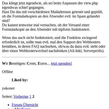
Das klingt jetzt irgendwie, als sei beim Anpassen der view.php
irgendwas schief gegangen.
Hast Du das mit verschiedenen Mailadressen getestet und geprüft,
ob die Formularkopien an den Absender evtl. im Spam gelandet
sind?
Du kannst testweise mal versuchen, ob der Versand einer
Formularkopie an den Absender mit mpform funktioniert.
Wenn das auch nicht funktioniert, und die Funktion zwingend
erforderlich ist, sollte man evtl. mal den Support des Webhosters
bemühen, in deren FAQ nachsehen, ob/was da dazu evtl. steht oder
über einen Webhosterwechsel nachdenken (All-Inkl, Serverprofis).
W
ir
B
enötigen:
C
ents,
E
uros...
jetzt spenden!
Offline
Liked by:
yukoner
Seiten:
Vorherige
1
2
Forum-Übersicht