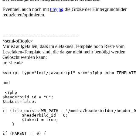
Eventuell auch noch mit
tinyjpg
die Größe der Hintergrundbilder
reduzieren/optimieren.
--------------------------------------------------
<semi-offtopic>
Mir ist aufgefallen, dass im elefaknes-Template noch Reste vom
Lesefaken-Template sind, die da gar nicht mehr benötigt werden.
Gelöscht werden kann:
im <head>
<script type="text/javascript" src="<?php echo TEMPLATE
und
 <?php

$headerbild_id = "0";

$takeit=false;

if (file_exists(WB_PATH . '/media/headerbilder/header_0
        $headerbild_id = 0;

        $takeit = true;

    }

if (PARENT == 0) {
