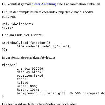
Du könntest gemäß
dieser Anleitung
eine Ladeanimation einbauen.
D.h. in der /templates/elefaknes/index.php direkt nach <body>
einfügen:
<div id="loader">

</div>
Und am Ende, vor </script>:
$(window).load(function(){

	$("#loader").fadeOut("slow");

});
in der /templates/elefaknes/styles.css
#loader{

	z-index:999999;

	display:block;

	position:fixed;

	top:0;

	left:0;

	width:100%;

	height:100%;

	background:url(loader.gif) 50% 50% no-repeat #cccccc; 

}
Die loader.gif nach /templates/elefaknes hochladen.