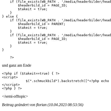
    if (file_exists(WB_PATH . '/media/headerbilder/head
        $headerbild_id = PAGE_ID;

        $takeit = true;

    }

} else {

    if (file_exists(WB_PATH . '/media/headerbilder/head
        $headerbild_id = PARENT;

        $takeit = true;

    }

    if (file_exists(WB_PATH . '/media/headerbilder/head
        $headerbild_id = PAGE_ID;

        $takeit = true;

    }

}

    ?>
und ganz am Ende
<?php if ($takeit==true) { ?>

<script>

	    $(".schmuckbild").backstretch(["<?php echo WB_URL . '/media/headerbilder/header_' . $headerbild_id . '.jpg';?>"]);

</script>

<?php } ?>
</semi-offtopic>
Beitrag geändert von florian (10.04.2023 08:53:56)