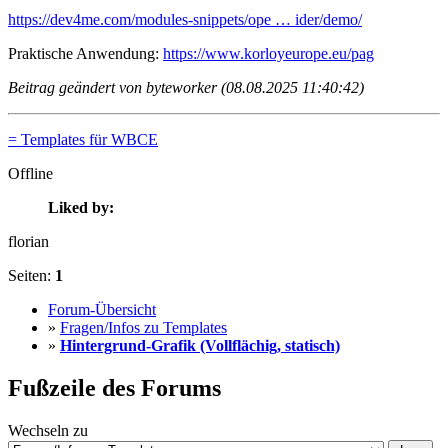
https://dev4me.com/modules-snippets/ope … ider/demo/
Praktische Anwendung:
https://www.korloyeurope.eu/pag
Beitrag geändert von byteworker (08.08.2025 11:40:42)
= Templates für WBCE
Offline
Liked by:
florian
Seiten:
1
Forum-Übersicht
»
Fragen/Infos zu Templates
»
Hintergrund-Grafik (Vollflächig, statisch)
Fußzeile des Forums
Wechseln zu