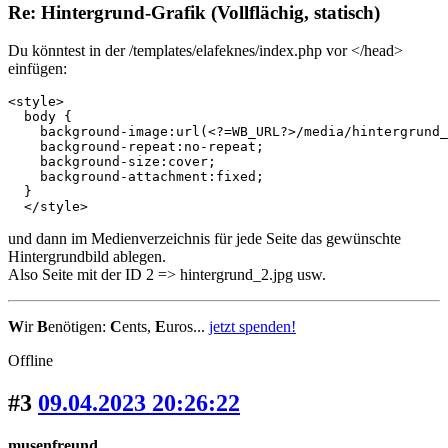
Re: Hintergrund-Grafik (Vollflächig, statisch)
Du könntest in der /templates/elafeknes/index.php vor </head>
einfügen:
<style>

  body {

    background-image:url(<?=WB_URL?>/media/hintergrund_
    background-repeat:no-repeat;

    background-size:cover;

    background-attachment:fixed;

  }

  </style>
und dann im Medienverzeichnis für jede Seite das gewünschte
Hintergrundbild ablegen.
Also Seite mit der ID 2 => hintergrund_2.jpg usw.
W
ir
B
enötigen:
C
ents,
E
uros...
jetzt spenden!
Offline
#3
09.04.2023 20:26:22
musenfreund