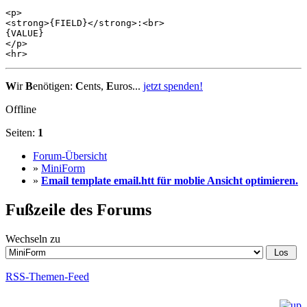
<p>

<strong>{FIELD}</strong>:<br>

{VALUE}

</p>

<hr>
W
ir
B
enötigen:
C
ents,
E
uros...
jetzt spenden!
Offline
Seiten:
1
Forum-Übersicht
»
MiniForm
»
Email template email.htt für moblie Ansicht optimieren.
Fußzeile des Forums
Wechseln zu
RSS-Themen-Feed