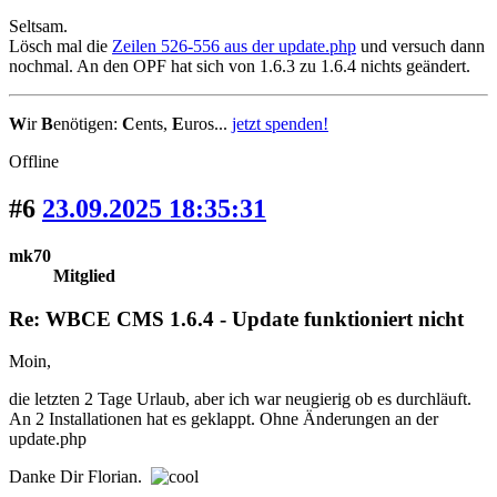
Seltsam.
Lösch mal die
Zeilen 526-556 aus der update.php
und versuch dann
nochmal. An den OPF hat sich von 1.6.3 zu 1.6.4 nichts geändert.
W
ir
B
enötigen:
C
ents,
E
uros...
jetzt spenden!
Offline
#6
23.09.2025 18:35:31
mk70
Mitglied
Re: WBCE CMS 1.6.4 - Update funktioniert nicht
Moin,
die letzten 2 Tage Urlaub, aber ich war neugierig ob es durchläuft.
An 2 Installationen hat es geklappt. Ohne Änderungen an der
update.php
Danke Dir Florian.