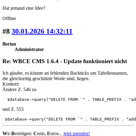
Hat jemand eine Idee?
Offline
#8
30.01.2026 14:32:11
florian
Administrator
Re: WBCE CMS 1.6.4 - Update funktioniert nicht
Ich glaube, es könnte an fehlenden Backticks um Tabellennamen,
die gleichzeitig geschützte Worte sind, liegen.
Konkret:
Ändere Z. 546 zu
  $database->query("DELETE FROM `" . TABLE_PREFIX . "ad
und Z. 555
 $database->query("DELETE FROM `" . TABLE_PREFIX . "add
W
ir
B
enötigen:
C
ents,
E
uros...
jetzt spenden!