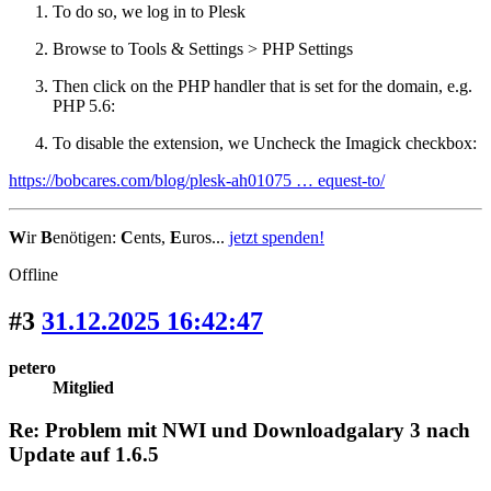
To do so, we log in to Plesk
Browse to Tools & Settings > PHP Settings
Then click on the PHP handler that is set for the domain, e.g.
PHP 5.6:
To disable the extension, we Uncheck the Imagick checkbox:
https://bobcares.com/blog/plesk-ah01075 … equest-to/
W
ir
B
enötigen:
C
ents,
E
uros...
jetzt spenden!
Offline
#3
31.12.2025 16:42:47
petero
Mitglied
Re: Problem mit NWI und Downloadgalary 3 nach
Update auf 1.6.5