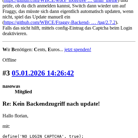
(
https://github.com/WBCE/wbce_tools/tree … dmin_theme
) und
prüfe, ob du dich anmelden kannst, Switch dann wieder um auf
Fraggy, das müsste sich dann eigentlich automatisch updaten, wenn
nicht, spiel das Update manuell ein
(
https://github.com/WBCE/Fraggy-Backend- … /tag/2.7.2
).
Falls das nicht hilft, mittels config-Eintrag das Captcha beim Login
deaktivieren.
W
ir
B
enötigen:
C
ents,
E
uros...
jetzt spenden!
Offline
#3
05.01.2026 14:26:42
nasowas
Mitglied
Re: Kein Backendzugriff nach update!
Hallo florian,
mit:
define('NO_LOGIN_CAPTCHA', true);