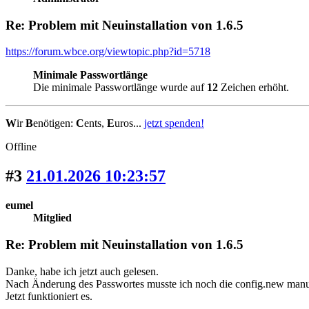
Re: Problem mit Neuinstallation von 1.6.5
https://forum.wbce.org/viewtopic.php?id=5718
Minimale Passwortlänge
Die minimale Passwortlänge wurde auf
12
Zeichen erhöht.
W
ir
B
enötigen:
C
ents,
E
uros...
jetzt spenden!
Offline
#3
21.01.2026 10:23:57
eumel
Mitglied
Re: Problem mit Neuinstallation von 1.6.5
Danke, habe ich jetzt auch gelesen.
Nach Änderung des Passwortes musste ich noch die config.new manuel
Jetzt funktioniert es.