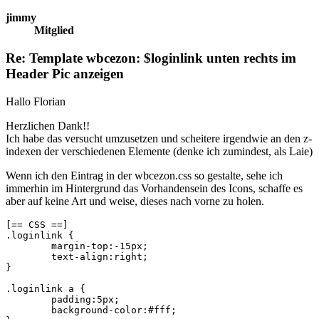
jimmy
Mitglied
Re: Template wbcezon: $loginlink unten rechts im
Header Pic anzeigen
Hallo Florian
Herzlichen Dank!!
Ich habe das versucht umzusetzen und scheitere irgendwie an den z-
indexen der verschiedenen Elemente (denke ich zumindest, als Laie)
Wenn ich den Eintrag in der wbcezon.css so gestalte, sehe ich
immerhin im Hintergrund das Vorhandensein des Icons, schaffe es
aber auf keine Art und weise, dieses nach vorne zu holen.
[== CSS ==]

.loginlink {	

	margin-top:-15px;

	text-align:right;

}

.loginlink a {

	padding:5px;

	background-color:#fff;
