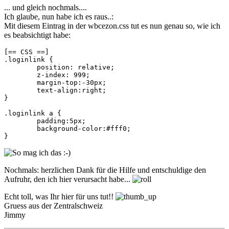
... und gleich nochmals....
Ich glaube, nun habe ich es raus..:
Mit diesem Eintrag in der wbcezon.css tut es nun genau so, wie ich
es beabsichtigt habe:
[== CSS ==]

.loginlink {

	position: relative;

	z-index: 999;	

	margin-top:-30px;

	text-align:right;

}

.loginlink a {

	padding:5px;

	background-color:#fff0;

}
Nochmals: herzlichen Dank für die Hilfe und entschuldige den
Aufruhr, den ich hier verursacht habe...
Echt toll, was Ihr hier für uns tut!!
Gruess aus der Zentralschweiz
Jimmy