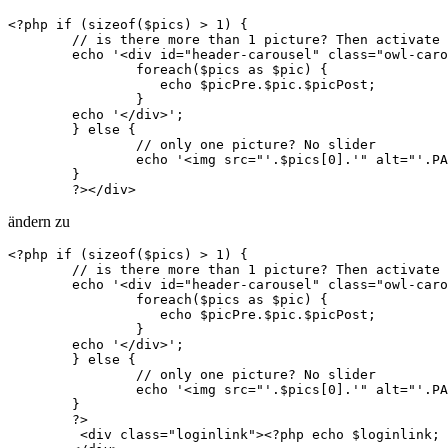
<?php if (sizeof($pics) > 1) {

	// is there more than 1 picture? Then activate the slider

	echo '<div id="header-carousel" class="owl-carousel owl-theme">';

		foreach($pics as $pic) {						   

		   echo $picPre.$pic.$picPost;

		} 					  

	echo '</div>';

	} else {

		// only one picture? No slider 

		echo '<img src="'.$pics[0].'" alt="'.PAGE_TITLE.'" />';

	}

	?></div> 
ändern zu
<?php if (sizeof($pics) > 1) {

	// is there more than 1 picture? Then activate the slider

	echo '<div id="header-carousel" class="owl-carousel owl-theme">';

		foreach($pics as $pic) {						   

		   echo $picPre.$pic.$picPost;

		} 					  

	echo '</div>';

	} else {

		// only one picture? No slider 

		echo '<img src="'.$pics[0].'" alt="'.PAGE_TITLE.'" />';

	}

	?>

	 <div class="loginlink"><?php echo $loginlink; ?></div>
