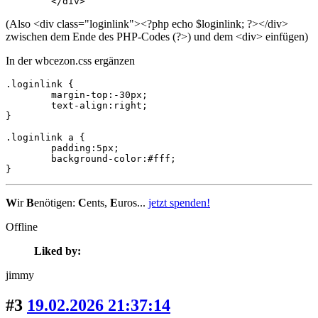
	</div> 
(Also <div class="loginlink"><?php echo $loginlink; ?></div>
zwischen dem Ende des PHP-Codes (?>) und dem <div> einfügen)
In der wbcezon.css ergänzen
.loginlink {	

	margin-top:-30px;

	text-align:right;

}

.loginlink a {

	padding:5px;

	background-color:#fff;

}
W
ir
B
enötigen:
C
ents,
E
uros...
jetzt spenden!
Offline
Liked by:
jimmy
#3
19.02.2026 21:37:14