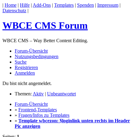
|
Home
|
Hilfe
|
Add-Ons
|
Templates
|
Spenden
|
Impressum
|
Datenschutz
|
WBCE CMS Forum
WBCE CMS – Way Better Content Editing.
Forum-Übersicht
Nutzungsbedingungen
Suche
Registrieren
Anmelden
Du bist nicht angemeldet.
Themen:
Aktiv
|
Unbeantwortet
Forum-Übersicht
»
Frontend-Templates
»
Fragen/Infos zu Templates
»
Template wbcezon: $loginlink unten rechts im Header
Pic anzeigen
Seiten:
1