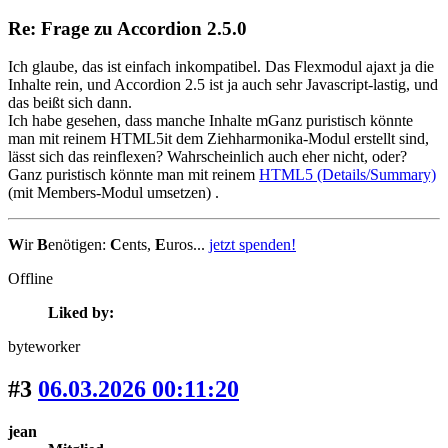
Re: Frage zu Accordion 2.5.0
Ich glaube, das ist einfach inkompatibel. Das Flexmodul ajaxt ja die
Inhalte rein, und Accordion 2.5 ist ja auch sehr Javascript-lastig, und
das beißt sich dann.
Ich habe gesehen, dass manche Inhalte mGanz puristisch könnte
man mit reinem HTML5it dem Ziehharmonika-Modul erstellt sind,
lässt sich das reinflexen? Wahrscheinlich auch eher nicht, oder?
Ganz puristisch könnte man mit reinem
HTML5 (Details/Summary)
(mit Members-Modul umsetzen) .
W
ir
B
enötigen:
C
ents,
E
uros...
jetzt spenden!
Offline
Liked by:
byteworker
#3
06.03.2026 00:11:20
jean