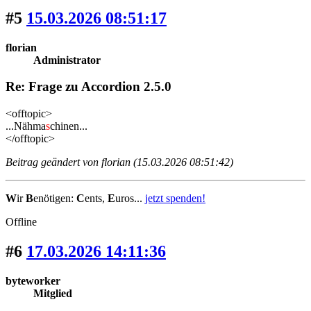
#5
15.03.2026 08:51:17
florian
Administrator
Re: Frage zu Accordion 2.5.0
<offtopic>
...Nähma
s
chinen...
</offtopic>
Beitrag geändert von florian (15.03.2026 08:51:42)
W
ir
B
enötigen:
C
ents,
E
uros...
jetzt spenden!
Offline
#6
17.03.2026 14:11:36
byteworker
Mitglied