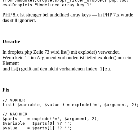
from /modules/droplets/opf_filter_droplets.php:[68]

evalDroplets "Undefined array key 1"
PHP 8.x ist strenger bei undefined array keys — in PHP 7.x wurde
das still ignoriert.
Ursache
In droplets.php Zeile 73 wird list() mit explode() verwendet.
Wenn kein '=' im Argument vorhanden ist liefert explode() nur ein
Element
und list() greift auf den nicht vorhandenen Index [1] zu.
Fix
// VORHER

list( $variable, $value ) = explode('=', $argument, 2);

// NACHHER

$parts    = explode('=', $argument, 2);

$variable = $parts[0] ?? '';

$value    = $parts[1] ?? '';