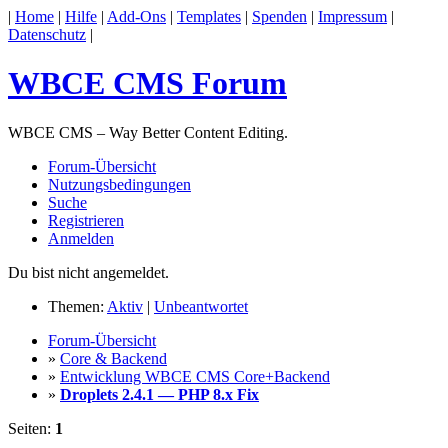
|
Home
|
Hilfe
|
Add-Ons
|
Templates
|
Spenden
|
Impressum
|
Datenschutz
|
WBCE CMS Forum
WBCE CMS – Way Better Content Editing.
Forum-Übersicht
Nutzungsbedingungen
Suche
Registrieren
Anmelden
Du bist nicht angemeldet.
Themen:
Aktiv
|
Unbeantwortet
Forum-Übersicht
»
Core & Backend
»
Entwicklung WBCE CMS Core+Backend
»
Droplets 2.4.1 — PHP 8.x Fix
Seiten:
1