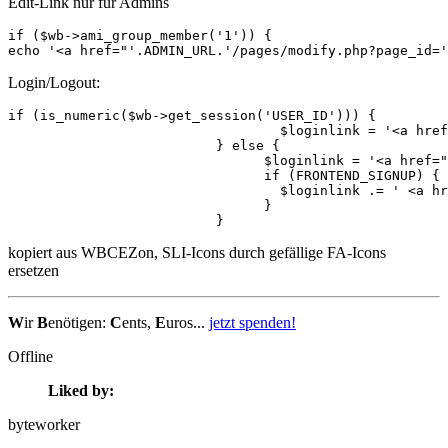
Edit-Link nur für Admins
if ($wb->ami_group_member('1')) {

echo '<a href="'.ADMIN_URL.'/pages/modify.php?page_id='
Login/Logout:
if (is_numeric($wb->get_session('USER_ID'))) {

				  $loginlink = '<a href="'.LOGOUT_URL.'"><i class="icon-sli-logout"  aria-hidden="true"></i></a><a href="'.PREFERENCES_URL.'"><i class="icon-sli-user"  aria-hidden="true"></i></a>';

			  } else {	  

				$loginlink = '<a href="'.LOGIN_URL.'"><i class="icon-sli-login"  aria-hidden="true"></i></a>';

				if (FRONTEND_SIGNUP) {

				  $loginlink .= ' <a href="'.SIGNUP_URL.'"><i class="icon-sli-user-follow"  aria-hidden="true"></i></a>';

				}

			  }			  
kopiert aus WBCEZon, SLI-Icons durch gefällige FA-Icons
ersetzen
W
ir
B
enötigen:
C
ents,
E
uros...
jetzt spenden!
Offline
Liked by:
byteworker