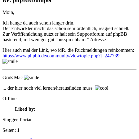
Re: phpBBDumper
Moin,
Ich hänge da auch schon länger drin.
Der Entwickler macht das schon sehr ordentlich, reagiert schnell.
Zur Veröffentlchung nutzt er halt sein Supportforum auf phpBB
basierend, mit weniger gut "aussprechbarer" Adresse.
Hier auch mal der Link, wo idR. die Rückmeldungen reinkommen:
https://www.phpbb.de/community/viewtopic.php?t=247739
Gruß Mac
... der hier noch viel lernen/herausfinden muss
Offline
Liked by:
Slugger
, florian
Seiten:
1