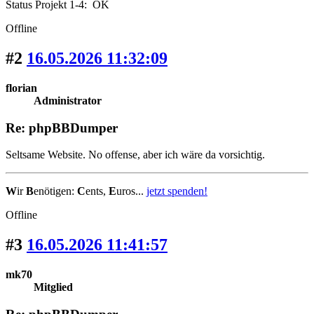
Status Projekt 1-4: OK
Offline
#2
16.05.2026 11:32:09
florian
Administrator
Re: phpBBDumper
Seltsame Website. No offense, aber ich wäre da vorsichtig.
W
ir
B
enötigen:
C
ents,
E
uros...
jetzt spenden!
Offline
#3
16.05.2026 11:41:57
mk70
Mitglied