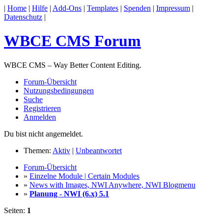
|
Home
|
Hilfe
|
Add-Ons
|
Templates
|
Spenden
|
Impressum
|
Datenschutz
|
WBCE CMS Forum
WBCE CMS – Way Better Content Editing.
Forum-Übersicht
Nutzungsbedingungen
Suche
Registrieren
Anmelden
Du bist nicht angemeldet.
Themen:
Aktiv
|
Unbeantwortet
Forum-Übersicht
»
Einzelne Module | Certain Modules
»
News with Images, NWI Anywhere, NWI Blogmenu
»
Planung - NWI (6.x) 5.1
Seiten:
1