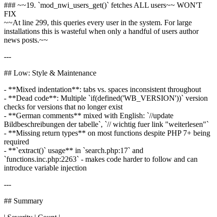
### ~~19. `mod_nwi_users_get()` fetches ALL users~~ WON'T
FIX
~~At line 299, this queries every user in the system. For large
installations this is wasteful when only a handful of users author
news posts.~~
---
## Low: Style & Maintenance
- **Mixed indentation**: tabs vs. spaces inconsistent throughout
- **Dead code**: Multiple `if(defined('WB_VERSION'))` version
checks for versions that no longer exist
- **German comments** mixed with English: `//update
Bildbeschreibungen der tabelle`, `// wichtig fuer link "weiterlesen"`
- **Missing return types** on most functions despite PHP 7+ being
required
- **`extract()` usage** in `search.php:17` and
`functions.inc.php:2263` - makes code harder to follow and can
introduce variable injection
---
## Summary