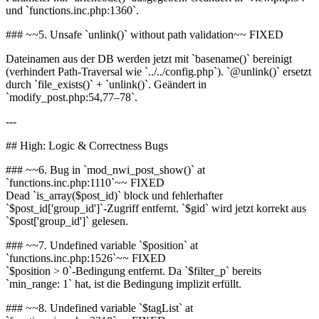
und `functions.inc.php:1360`.
### ~~5. Unsafe `unlink()` without path validation~~ FIXED
Dateinamen aus der DB werden jetzt mit `basename()` bereinigt
(verhindert Path-Traversal wie `../../config.php`). `@unlink()` ersetzt
durch `file_exists()` + `unlink()`. Geändert in
`modify_post.php:54,77–78`.
---
## High: Logic & Correctness Bugs
### ~~6. Bug in `mod_nwi_post_show()` at
`functions.inc.php:1110`~~ FIXED
Dead `is_array($post_id)` block und fehlerhafter
`$post_id['group_id']`-Zugriff entfernt. `$gid` wird jetzt korrekt aus
`$post['group_id']` gelesen.
### ~~7. Undefined variable `$position` at
`functions.inc.php:1526`~~ FIXED
`$position > 0`-Bedingung entfernt. Da `$filter_p` bereits
`min_range: 1` hat, ist die Bedingung implizit erfüllt.
### ~~8. Undefined variable `$tagList` at