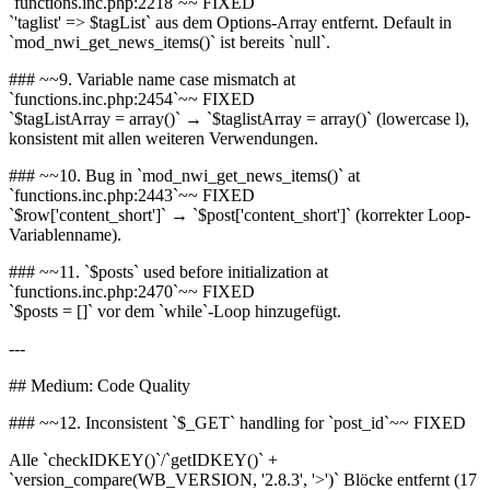
`functions.inc.php:2218`~~ FIXED
`'taglist' => $tagList` aus dem Options-Array entfernt. Default in
`mod_nwi_get_news_items()` ist bereits `null`.
### ~~9. Variable name case mismatch at
`functions.inc.php:2454`~~ FIXED
`$tagListArray = array()` → `$taglistArray = array()` (lowercase l),
konsistent mit allen weiteren Verwendungen.
### ~~10. Bug in `mod_nwi_get_news_items()` at
`functions.inc.php:2443`~~ FIXED
`$row['content_short']` → `$post['content_short']` (korrekter Loop-
Variablenname).
### ~~11. `$posts` used before initialization at
`functions.inc.php:2470`~~ FIXED
`$posts = []` vor dem `while`-Loop hinzugefügt.
---
## Medium: Code Quality
### ~~12. Inconsistent `$_GET` handling for `post_id`~~ FIXED
Alle `checkIDKEY()`/`getIDKEY()` +
`version_compare(WB_VERSION, '2.8.3', '>')` Blöcke entfernt (17