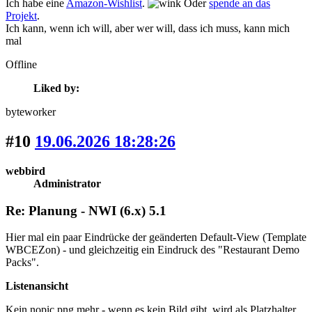
Ich habe eine
Amazon-Wishlist
.
Oder
spende an das
Projekt
.
Ich kann, wenn ich will, aber wer will, dass ich muss, kann mich
mal
Offline
Liked by:
byteworker
#10
19.06.2026 18:28:26
webbird
Administrator
Re: Planung - NWI (6.x) 5.1
Hier mal ein paar Eindrücke der geänderten Default-View (Template
WBCEZon) - und gleichzeitig ein Eindruck des "Restaurant Demo
Packs".
Listenansicht
Kein nopic.png mehr - wenn es kein Bild gibt, wird als Platzhalter