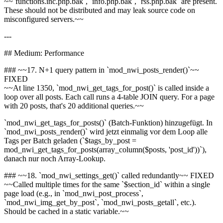
~~`functions.inc.php.bak`, `info.php.bak`, `rss.php.bak` are present.
These should not be distributed and may leak source code on
misconfigured servers.~~
---
## Medium: Performance
### ~~17. N+1 query pattern in `mod_nwi_posts_render()`~~
FIXED
~~At line 1350, `mod_nwi_get_tags_for_post()` is called inside a
loop over all posts. Each call runs a 4-table JOIN query. For a page
with 20 posts, that's 20 additional queries.~~
`mod_nwi_get_tags_for_posts()` (Batch-Funktion) hinzugefügt. In
`mod_nwi_posts_render()` wird jetzt einmalig vor dem Loop alle
Tags per Batch geladen (`$tags_by_post =
mod_nwi_get_tags_for_posts(array_column($posts, 'post_id'))`),
danach nur noch Array-Lookup.
### ~~18. `mod_nwi_settings_get()` called redundantly~~ FIXED
~~Called multiple times for the same `$section_id` within a single
page load (e.g., in `mod_nwi_post_process`,
`mod_nwi_img_get_by_post`, `mod_nwi_posts_getall`, etc.).
Should be cached in a static variable.~~