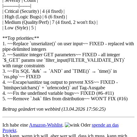
| Severity | Count |
|----------|-------|
| Critical (Security) | 4 (4 fixed) |
| High (Logic Bugs) | 6 (6 fixed) |
| Medium (Quality/Perf) | 7 (4 fixed, 2 won't fix) |
| Low (Style) | 5 |
**Top priorities:**
1. ~~Replace `unserialize()` on user input~~ FIXED - replaced with
pipe-delimited integers
2. ~~Sanitize integer GET parameters~~ FIXED - all integer
`$_GET` params use `filter_input(FILTER_VALIDATE_INT)`
with range constraints
3. ~~Fix SQL `&&` → `AND` and `TIME()` → `time()` in
`rss.php`~~ FIXED
4. ~~Escape/sanitize tag output to prevent XSS~~ FIXED -
`htmlspecialchars()` + `urlencode()` auf Tag-Ausgabe
4. ~~Fix the undefined variable bugs~~ FIXED (#6–#11)
5. ~~Remove `.bak` files from distribution~~ WON'T FIX (#16)
Beitrag geändert von webbird (13.04.2026 17:56:25)
Ich habe eine
Amazon-Wishlist
.
Oder
spende an das
Projekt
.
Ich kann, wenn ich will, aber wer will, dass ich muss, kann mich