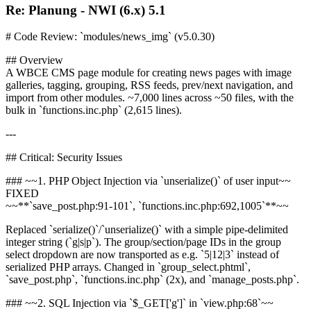
Re: Planung - NWI (6.x) 5.1
# Code Review: `modules/news_img` (v5.0.30)
## Overview
A WBCE CMS page module for creating news pages with image
galleries, tagging, grouping, RSS feeds, prev/next navigation, and
import from other modules. ~7,000 lines across ~50 files, with the
bulk in `functions.inc.php` (2,615 lines).
---
## Critical: Security Issues
### ~~1. PHP Object Injection via `unserialize()` of user input~~
FIXED
~~**`save_post.php:91-101`, `functions.inc.php:692,1005`**~~
Replaced `serialize()`/`unserialize()` with a simple pipe-delimited
integer string (`g|s|p`). The group/section/page IDs in the group
select dropdown are now transported as e.g. `5|12|3` instead of
serialized PHP arrays. Changed in `group_select.phtml`,
`save_post.php`, `functions.inc.php` (2x), and `manage_posts.php`.
### ~~2. SQL Injection via `$_GET['g']` in `view.php:68`~~