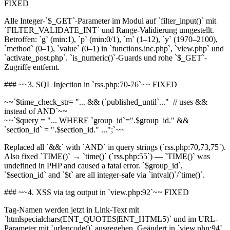
FIXED
Alle Integer-`$_GET`-Parameter im Modul auf `filter_input()` mit
`FILTER_VALIDATE_INT` und Range-Validierung umgestellt.
Betroffen: `g` (min:1), `p` (min:0/1), `m` (1–12), `y` (1970–2100),
`method` (0–1), `value` (0–1) in `functions.inc.php`, `view.php` und
`activate_post.php`. `is_numeric()`-Guards und rohe `$_GET`-
Zugriffe entfernt.
### ~~3. SQL Injection in `rss.php:70-76`~~ FIXED
~~`$time_check_str= "... && (`published_until`..." // uses &&
instead of AND`~~
~~`$query = "... WHERE `group_id`=".$group_id." &&
`section_id` = ".$section_id." ...";`~~
Replaced all `&&` with `AND` in query strings (`rss.php:70,73,75`).
Also fixed `TIME()` → `time()` (`rss.php:55`) — `TIME()` was
undefined in PHP and caused a fatal error. `$group_id`,
`$section_id` and `$t` are all integer-safe via `intval()`/`time()`.
### ~~4. XSS via tag output in `view.php:92`~~ FIXED
Tag-Namen werden jetzt in Link-Text mit
`htmlspecialchars(ENT_QUOTES|ENT_HTML5)` und im URL-
Parameter mit `urlencode()` ausgegeben. Geändert in `view.php:94`