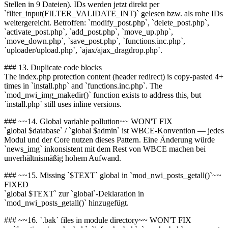
Stellen in 9 Dateien). IDs werden jetzt direkt per
`filter_input(FILTER_VALIDATE_INT)` gelesen bzw. als rohe IDs
weitergereicht. Betroffen: `modify_post.php`, `delete_post.php`,
`activate_post.php`, `add_post.php`, `move_up.php`,
`move_down.php`, `save_post.php`, `functions.inc.php`,
`uploader/upload.php`, `ajax/ajax_dragdrop.php`.
### 13. Duplicate code blocks
The index.php protection content (header redirect) is copy-pasted 4+
times in `install.php` and `functions.inc.php`. The
`mod_nwi_img_makedir()` function exists to address this, but
`install.php` still uses inline versions.
### ~~14. Global variable pollution~~ WON'T FIX
`global $database` / `global $admin` ist WBCE-Konvention — jedes
Modul und der Core nutzen dieses Pattern. Eine Änderung würde
`news_img` inkonsistent mit dem Rest von WBCE machen bei
unverhältnismäßig hohem Aufwand.
### ~~15. Missing `$TEXT` global in `mod_nwi_posts_getall()`~~
FIXED
`global $TEXT` zur `global`-Deklaration in
`mod_nwi_posts_getall()` hinzugefügt.
### ~~16. `.bak` files in module directory~~ WON'T FIX