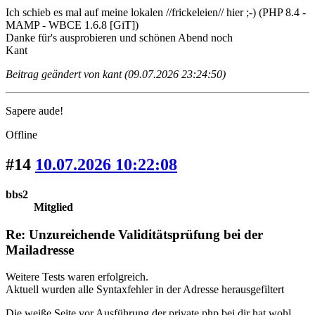
Ich schieb es mal auf meine lokalen //frickeleien// hier ;-) (PHP 8.4 -
MAMP - WBCE 1.6.8 [GiT])
Danke für's ausprobieren und schönen Abend noch
Kant
Beitrag geändert von kant (09.07.2026 23:24:50)
Sapere aude!
Offline
#14
10.07.2026 10:22:08
bbs2
Mitglied
Re: Unzureichende Validitätsprüfung bei der
Mailadresse
Weitere Tests waren erfolgreich.
Aktuell wurden alle Syntaxfehler in der Adresse herausgefiltert
Die weiße Seite vor Ausführung der private.php bei dir hat wohl