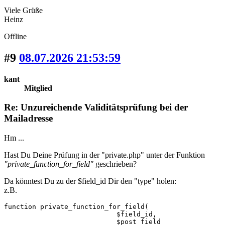
Viele Grüße
Heinz
Offline
#9
08.07.2026 21:53:59
kant
Mitglied
Re: Unzureichende Validitätsprüfung bei der
Mailadresse
Hm ...
Hast Du Deine Prüfung in der "private.php" unter der Funktion
"private_function_for_field"
geschrieben?
Da könntest Du zu der $field_id Dir den "type" holen:
z.B.
function private_function_for_field(

                            $field_id,

                            $post_field
