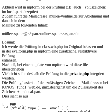
Aktuell wird in mpform bei der Prüfung z.B: auch + (pluszeichen)
im local-part akzeptiert
Zudem führt die Mailadresse müller@online.de zur Ablehnung und
danach in dem
Mailfeld zu folgenden Inhalt:
müller<span>@</span>online<span>.</span>de
Lösung:
Ich werde die Prüfung in class.wb.php im Original belassen und
in der evalform.php in mpform eine zusätzliche, restriktivere
Prüfung
ergänzen.
Nachteil, bei einem update von mpform wird diese file
überschrieben
Vielleicht sollte deshalb die Prüfung in die
private.php
integriert
werden.
Die Prüfung basiert auf den zulässigen Zeichen in Mailadressen bei
IONOS, 1und1, web.de, gmx.deergänzt um die Zulässigkeit des
Zeichens + im local-part.
Dies sieht so aus
[== PHP ==]

 if ($field['type'] == 'email') {

                            $v = $post_field;
