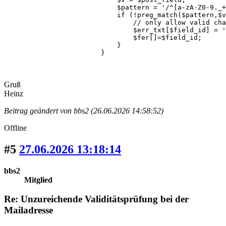
                            $pattern = '/^[a-zA-Z0-9._+
                            if (!preg_match($pattern,$v
                                // only allow valid cha
                                $err_txt[$field_id] = '
                                $fer[]=$field_id;

                            }

                        }
Gruß
Heinz
Beitrag geändert von bbs2 (26.06.2026 14:58:52)
Offline
#5
27.06.2026 13:18:14
bbs2
Mitglied
Re: Unzureichende Validitätsprüfung bei der
Mailadresse