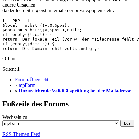
andere Ursachen,
da der leere String erst innerhalb der private.php entsteht:
[== PHP ==]

$local = substr($v,0,$pos);

$domain= substr($v,$pos+1,null);

if (empty($local)) {

return 'Der lokale Teil (vor @) der Mailadresse fehlt v
if (empty($domain)) {

return 'Die Domain fehlt vollständig';}
Offline
Seiten:
1
Forum-Übersicht
»
mpForm
»
Unzureichende Validitätsprüfung bei der Mailadresse
Fußzeile des Forums
Wechseln zu
RSS-Themen-Feed