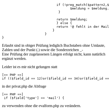
                            if (!preg_match($pattern2,$
                                   $meldung = $meldung.
                             }

                            return $meldung;

                            } else {

                            return '@ fehlt in der Mail
                          }

                      } 

}
Erlaubt sind in obiger Prüfung lediglich Buchstaben ohne Umlaute,
Zahlen und der Punkt (.) sowie die Sonderzeichen _-
Eine Prüfung der zugelassenen Längen erfolgt nicht, kann natürlich
ergänzt werden.
Leider ist es mir nicht gelungen statt
[== PHP ==]

if (($field_id == 12)or($field_id == 34)or($field_id ==
in der privat.php die Abfrage
[== PHP ==]

 if ($field['type'] == 'mail') {
zu verwenden ohne die evalform.php zu verändern.