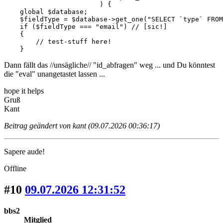
                        ) {

    global $database;

    $fieldType = $database->get_one("SELECT `type` FROM
    if ($fieldType === "email") // [sic!]

    {

        // test-stuff here!

    }
Dann fällt das //unsägliche// "id_abfragen" weg ... und Du könntest
die "eval" unangetastet lassen ...
hope it helps
Gruß
Kant
Beitrag geändert von kant (09.07.2026 00:36:17)
Sapere aude!
Offline
#10
09.07.2026 12:31:52
bbs2
Mitglied