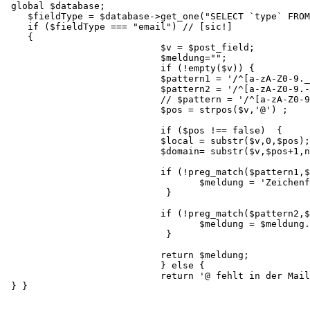
 global $database;

    $fieldType = $database->get_one("SELECT `type` FROM
    if ($fieldType === "email") // [sic!]

    {      

                            $v = $post_field;

                            $meldung="";

                            if (!empty($v)) {

                            $pattern1 = '/^[a-zA-Z0-9._
                            $pattern2 = '/^[a-zA-Z0-9.-
                            // $pattern = '/^[a-zA-Z0-9
                            $pos = strpos($v,'@') ;

                            if ($pos !== false)  {

                            $local = substr($v,0,$pos);

                            $domain= substr($v,$pos+1,n
                            if (!preg_match($pattern1,$
                                   $meldung = 'Zeichenf
                             }

                            if (!preg_match($pattern2,$
                                   $meldung = $meldung.
                             }

                            return $meldung;

                            } else {

                            return '@ fehlt in der Mail
 } }
