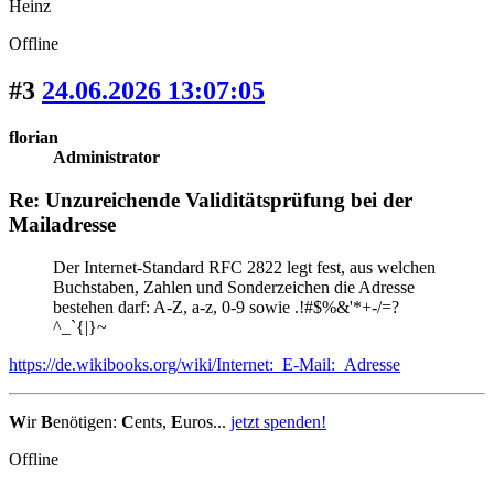
Heinz
Offline
#3
24.06.2026 13:07:05
florian
Administrator
Re: Unzureichende Validitätsprüfung bei der
Mailadresse
Der Internet-Standard RFC 2822 legt fest, aus welchen
Buchstaben, Zahlen und Sonderzeichen die Adresse
bestehen darf: A-Z, a-z, 0-9 sowie .!#$%&'*+-/=?
^_`{|}~
https://de.wikibooks.org/wiki/Internet:_E-Mail:_Adresse
W
ir
B
enötigen:
C
ents,
E
uros...
jetzt spenden!
Offline