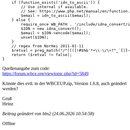
    if (function_exists('idn_to_ascii')) {

        // Use internal if available.

        // See: https://www.php.net/manual/en/function.
        $email = idn_to_ascii($email);

    } else {

        require_once WB_PATH . '/include/idna_convert/i
        $IDN = new idna_convert();

        $email = $IDN->encode($email);

        unset($IDN);

    }

    // regex from NorHei 2011-01-11

    $retval = preg_match("/^((([!#$%&'*+\\-\/\=?^_`{|}~
    return ($retval != false);

}
Quellenangabe zum code:
https://forum.wbce.org/viewtopic.php?id=5849
Könnte dies evtl. in der WBCEUP.zip, Version 1.6.8, auch geändert
werden?
Gruß
Heinz
Beitrag geändert von bbs2 (24.06.2026 10:54:58)
Offline