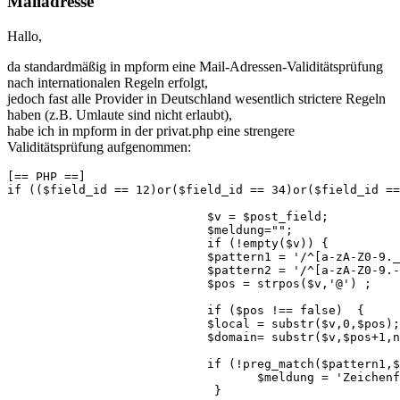
Mailadresse
Hallo,
da standardmäßig in mpform eine Mail-Adressen-Validitätsprüfung
nach internationalen Regeln erfolgt,
jedoch fast alle Provider in Deutschland wesentlich strictere Regeln
haben (z.B. Umlaute sind nicht erlaubt),
habe ich in mpform in der privat.php eine strengere
Validitätsprüfung aufgenommen:
[== PHP ==]

if (($field_id == 12)or($field_id == 34)or($field_id ==
                            $v = $post_field;

                            $meldung="";

                            if (!empty($v)) {

                            $pattern1 = '/^[a-zA-Z0-9._
                            $pattern2 = '/^[a-zA-Z0-9.-
                            $pos = strpos($v,'@') ;

                            if ($pos !== false)  {

                            $local = substr($v,0,$pos);

                            $domain= substr($v,$pos+1,n
                            if (!preg_match($pattern1,$
                                   $meldung = 'Zeichenf
                             }
