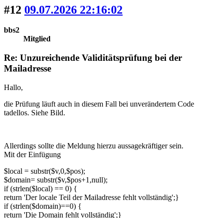
#12
09.07.2026 22:16:02
bbs2
Mitglied
Re: Unzureichende Validitätsprüfung bei der
Mailadresse
Hallo,
die Prüfung läuft auch in diesem Fall bei unverändertem Code
tadellos. Siehe Bild.
Allerdings sollte die Meldung hierzu aussagekräftiger sein.
Mit der Einfügung
$local = substr($v,0,$pos);
$domain= substr($v,$pos+1,null);
if (strlen($local) == 0) {
return 'Der locale Teil der Mailadresse fehlt vollständig';}
if (strlen($domain)==0) {
return 'Die Domain fehlt vollständig';}