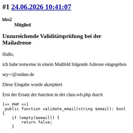
#1
24.06.2026 10:41:07
bbs2
Mitglied
Unzureichende Validitätsprüfung bei der
Mailadresse
Hallo,
ich habe testweise in einem Mailfeld folgende Adresse eingegeben
sey+/@online.de
Diese Eingabe wurde akzeptiert
Erst der Ersatz der function in der class.wb.php durch
[== PHP ==]

 public function validate_email(string $email): bool

{

    if (empty($email)) {

        return false;

    }
