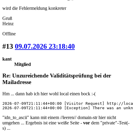
wird die Fehlermeldung konkreter
Gruß
Heinz
Offline
#13
09.07.2026 23:18:40
kant
Mitglied
Re: Unzureichende Validitätsprüfung bei der
Mailadresse
Hm ... dann hab ich hier wohl local einen bock :-(
2026-07-09T21:11:44+00:00 [Visitor Request] http://loca
2026-07-09T21:11:44+00:00 [Exception] There was an unkn
"idn_to_ascii" kann mit einem //leeren// domain-str hier nicht
umgehen ... Ergebnis ist eine weiße Seite -
vor
dem "private"-Test(-
s) ...