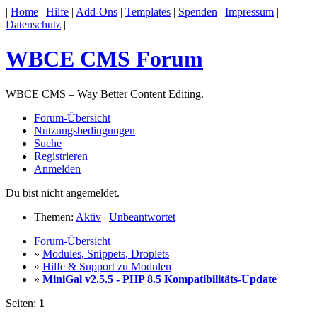
|
Home
|
Hilfe
|
Add-Ons
|
Templates
|
Spenden
|
Impressum
|
Datenschutz
|
WBCE CMS Forum
WBCE CMS – Way Better Content Editing.
Forum-Übersicht
Nutzungsbedingungen
Suche
Registrieren
Anmelden
Du bist nicht angemeldet.
Themen:
Aktiv
|
Unbeantwortet
Forum-Übersicht
»
Modules, Snippets, Droplets
»
Hilfe & Support zu Modulen
»
MiniGal v2.5.5 - PHP 8.5 Kompatibilitäts-Update
Seiten:
1