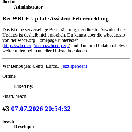
florian
Administrator
Re: WBCE Update Assistent Fehlermeldung
Das ist eine serverseitige Beschränkung, der direkte Download des
Updates ist deshalb nicht möglich. Du kannst aber die wbceup.zip
von der wbce.org Homepage runterladen
(
https://wbce.org/media/wbceup.zip
) und dann im Updatetool etwas
weiter unten bei manueller Upload hochladen.
W
ir
B
enötigen:
C
ents,
E
uros...
jetzt spenden!
Offline
Liked by:
kinari
, beach
#3
07.07.2026 20:54:32
beach
Developer